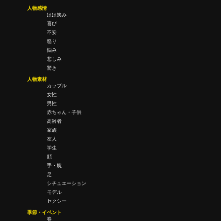
人物感情
ほほ笑み
喜び
不安
怒り
悩み
悲しみ
驚き
人物素材
カップル
女性
男性
赤ちゃん・子供
高齢者
家族
友人
学生
顔
手・腕
足
シチュエーション
モデル
セクシー
季節・イベント
春