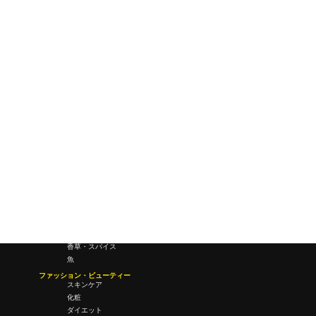
ワールドワイドウェブ
未来
研究所・ラボ
ビジネス・オフィス
オフィスワーク
コールセンター
デバイス
テレワーク
マネーライフ
会議・ミーティング
営業
経営
フード・ドリンク
肉
野菜
果物
料理
酒・飲酒
飲み物
香草・スパイス
魚
ファッション・ビューティー
スキンケア
化粧
ダイエット