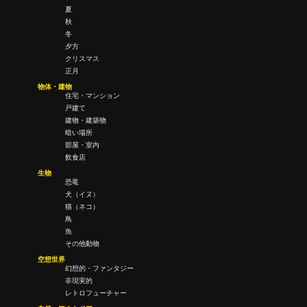
夏
秋
冬
夕方
クリスマス
正月
物体・建物
住宅・マンション
戸建て
建物・建築物
暗い場所
部屋・室内
飲食店
生物
恐竜
犬（イヌ）
猫（ネコ）
鳥
魚
その他動物
空想世界
幻想的・ファンタジー
非現実的
レトロフューチャー