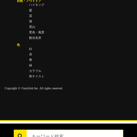
自然・アウトドア
ハイキング
庭
花
海
登山
景色・風景
観光名所
色
白
赤
青
緑
カラフル
和テイスト
Copyright © Unstylish Inc. All rights reserved.
Copyright © Unstylish Inc. All Rights Reserved.