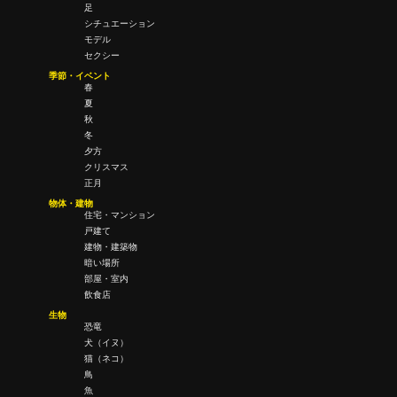
足
シチュエーション
モデル
セクシー
季節・イベント
春
夏
秋
冬
夕方
クリスマス
正月
物体・建物
住宅・マンション
戸建て
建物・建築物
暗い場所
部屋・室内
飲食店
生物
恐竜
犬（イヌ）
猫（ネコ）
鳥
魚