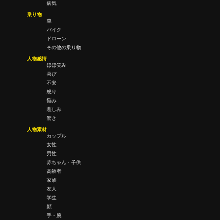
病気
乗り物
車
バイク
ドローン
その他の乗り物
人物感情
ほほ笑み
喜び
不安
怒り
悩み
悲しみ
驚き
人物素材
カップル
女性
男性
赤ちゃん・子供
高齢者
家族
友人
学生
顔
手・腕