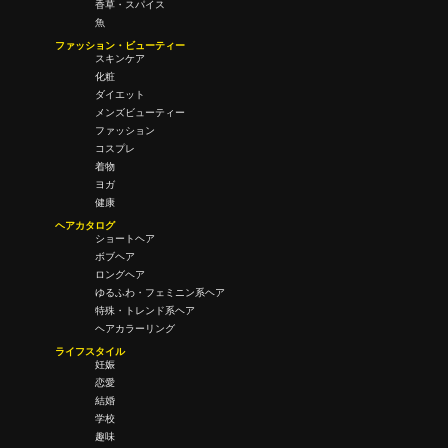
香草・スパイス
魚
ファッション・ビューティー
スキンケア
化粧
ダイエット
メンズビューティー
ファッション
コスプレ
着物
ヨガ
健康
ヘアカタログ
ショートヘア
ボブヘア
ロングヘア
ゆるふわ・フェミニン系ヘア
特殊・トレンド系ヘア
ヘアカラーリング
ライフスタイル
妊娠
恋愛
結婚
学校
趣味