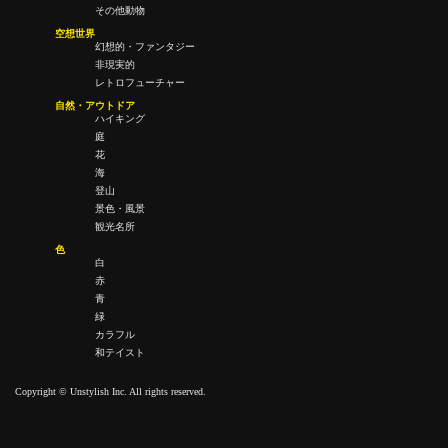
その他動物
空想世界
幻想的・ファンタジー
非現実的
レトロフューチャー
自然・アウトドア
ハイキング
庭
花
海
登山
景色・風景
観光名所
色
白
赤
青
緑
カラフル
和テイスト
Copyright © Unstylish Inc. All rights reserved.