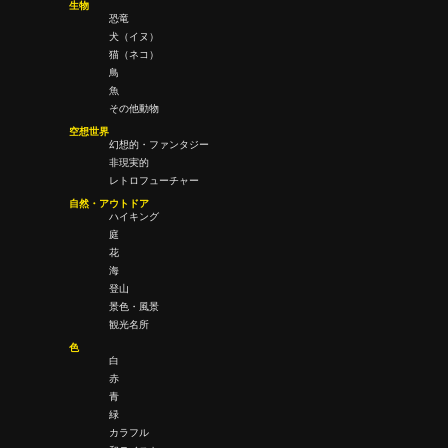
生物
恐竜
犬（イヌ）
猫（ネコ）
鳥
魚
その他動物
空想世界
幻想的・ファンタジー
非現実的
レトロフューチャー
自然・アウトドア
ハイキング
庭
花
海
登山
景色・風景
観光名所
色
白
赤
青
緑
カラフル