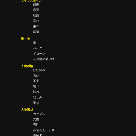
ライフスタイル
妊娠
恋愛
結婚
学校
趣味
病気
乗り物
車
バイク
ドローン
その他の乗り物
人物感情
ほほ笑み
喜び
不安
怒り
悩み
悲しみ
驚き
人物素材
カップル
女性
男性
赤ちゃん・子供
高齢者