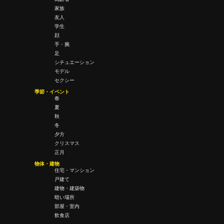
家族
友人
学生
顔
手・腕
足
シチュエーション
モデル
セクシー
季節・イベント
春
夏
秋
冬
夕方
クリスマス
正月
物体・建物
住宅・マンション
戸建て
建物・建築物
暗い場所
部屋・室内
飲食店