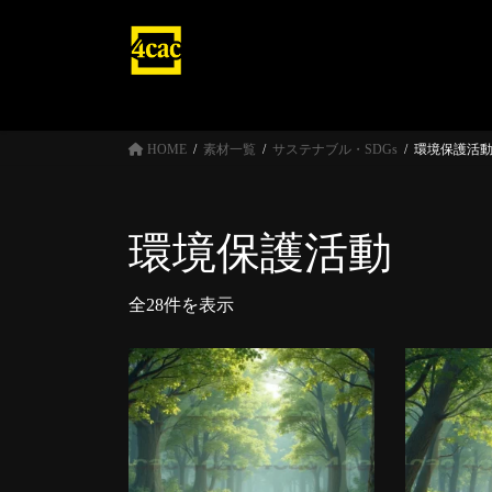
コ
ナ
ン
ビ
テ
ゲ
ン
ー
ツ
シ
へ
ョ
HOME
素材一覧
サステナブル・SDGs
環境保護活
ス
ン
キ
に
ッ
移
環境保護活動
プ
動
全28件を表示