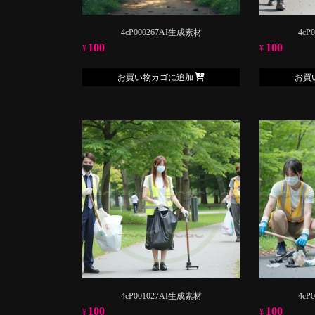
4cP000267AI生成素材
4cP
100
100
¥
¥
お買い物カゴに追加
お買
4cP001027AI生成素材
4cP
100
100
¥
¥