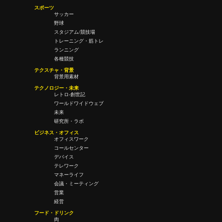
スポーツ
サッカー
野球
スタジアム/競技場
トレーニング・筋トレ
ランニング
各種競技
テクスチャ・背景
背景用素材
テクノロジー・未来
レトロ-創世記
ワールドワイドウェブ
未来
研究所・ラボ
ビジネス・オフィス
オフィスワーク
コールセンター
デバイス
テレワーク
マネーライフ
会議・ミーティング
営業
経営
フード・ドリンク
肉