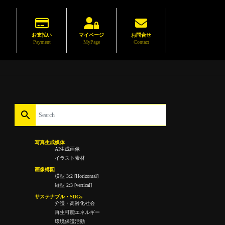
お支払い
マイページ
お問合せ
Payment
MyPage
Contact
写真生成媒体
AI生成画像
イラスト素材
画像構図
横型 3:2 [Horizontal]
縦型 2:3 [vertical]
サステナブル・SDGs
介護・高齢化社会
再生可能エネルギー
環境保護活動