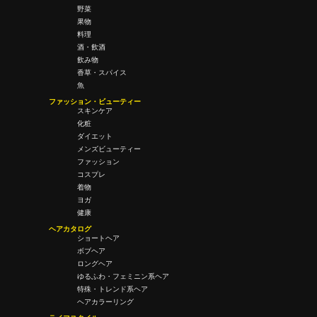
野菜
果物
料理
酒・飲酒
飲み物
香草・スパイス
魚
ファッション・ビューティー
スキンケア
化粧
ダイエット
メンズビューティー
ファッション
コスプレ
着物
ヨガ
健康
ヘアカタログ
ショートヘア
ボブヘア
ロングヘア
ゆるふわ・フェミニン系ヘア
特殊・トレンド系ヘア
ヘアカラーリング