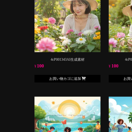
4cP001343AI生成素材
4cP
100
100
¥
¥
お買い物カゴに追加
お買