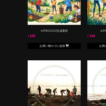
4cP003224AI生成素材
4cP
100
100
¥
¥
お買い物カゴに追加
お買