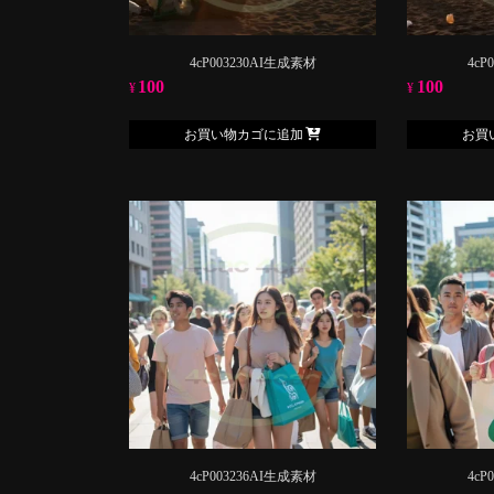
4cP003230AI生成素材
4cP
100
100
¥
¥
お買い物カゴに追加
お買
4cP003236AI生成素材
4cP