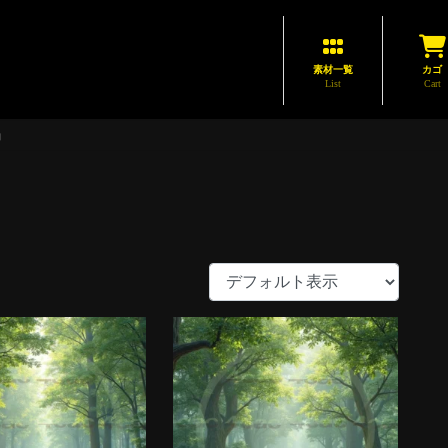
素材一覧
カゴ
List
Cart
動