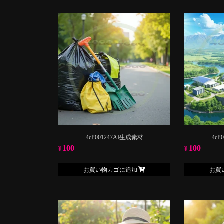
4cP001247AI生成素材
4cP
100
100
¥
¥
お買い物カゴに追加
お買