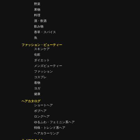
野菜
果物
料理
酒・飲酒
飲み物
香草・スパイス
魚
ファッション・ビューティー
スキンケア
化粧
ダイエット
メンズビューティー
ファッション
コスプレ
着物
ヨガ
健康
ヘアカタログ
ショートヘア
ボブヘア
ロングヘア
ゆるふわ・フェミニン系ヘア
特殊・トレンド系ヘア
ヘアカラーリング