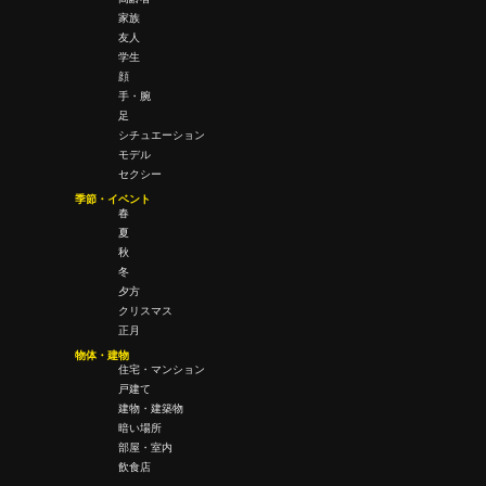
家族
友人
学生
顔
手・腕
足
シチュエーション
モデル
セクシー
季節・イベント
春
夏
秋
冬
夕方
クリスマス
正月
物体・建物
住宅・マンション
戸建て
建物・建築物
暗い場所
部屋・室内
飲食店