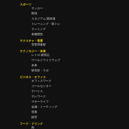
スポーツ
サッカー
野球
スタジアム/競技場
トレーニング・筋トレ
ランニング
各種競技
テクスチャ・背景
背景用素材
テクノロジー・未来
レトロ-創世記
ワールドワイドウェブ
未来
研究所・ラボ
ビジネス・オフィス
オフィスワーク
コールセンター
デバイス
テレワーク
マネーライフ
会議・ミーティング
営業
経営
フード・ドリンク
肉