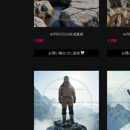
4cP003222AI生成素材
4cP
100
100
¥
¥
お買い物カゴに追加
お買