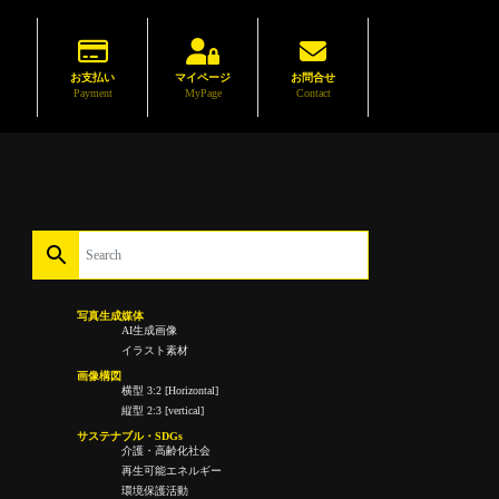
お支払い
マイページ
お問合せ
Payment
MyPage
Contact
写真生成媒体
AI生成画像
イラスト素材
画像構図
横型 3:2 [Horizontal]
縦型 2:3 [vertical]
サステナブル・SDGs
介護・高齢化社会
再生可能エネルギー
環境保護活動