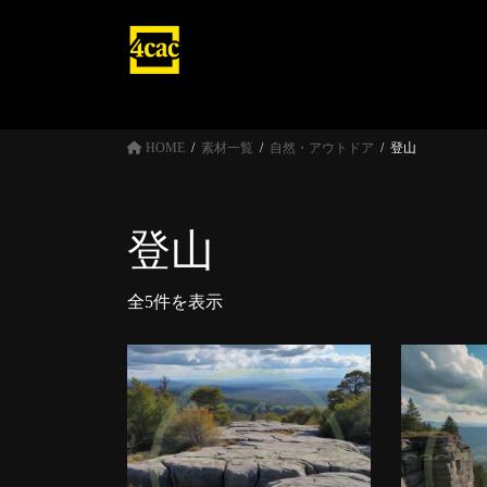
コ
ナ
ン
ビ
テ
ゲ
ン
ー
ツ
シ
へ
ョ
HOME
素材一覧
自然・アウトドア
登山
ス
ン
キ
に
ッ
移
登山
プ
動
全5件を表示