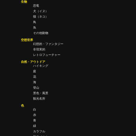
生物
恐竜
犬（イヌ）
猫（ネコ）
鳥
魚
その他動物
空想世界
幻想的・ファンタジー
非現実的
レトロフューチャー
自然・アウトドア
ハイキング
庭
花
海
登山
景色・風景
観光名所
色
白
赤
青
緑
カラフル