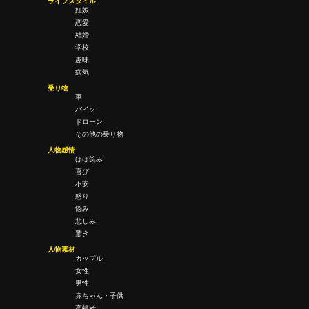
ライフスタイル
妊娠
恋愛
結婚
学校
趣味
病気
乗り物
車
バイク
ドローン
その他の乗り物
人物感情
ほほ笑み
喜び
不安
怒り
悩み
悲しみ
驚き
人物素材
カップル
女性
男性
赤ちゃん・子供
高齢者