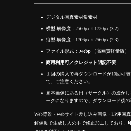
デジタル写真素材集素材
横型-解像度：2560px × 1720px (3:2)
縦型-解像度：1706px × 2560px (2:3)
ファイル形式：
.webp
（高画質軽量版）
商用利用可／クレジット明記不要
１回の購入で再ダウンロードが10回可能
で、ご注意ください。
見本画像にある円（サークル）の透かしや
ークになりますので、ダウンロード後の
Web背景・webサイト差し込み画像・LP用写
解像度で生成し人の手で修正加工しており、