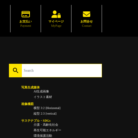
お支払い
マイページ
お問合せ
Payment
MyPage
Contact
写真生成媒体
AI生成画像
イラスト素材
画像構図
横型 3:2 [Horizontal]
縦型 2:3 [vertical]
サステナブル・SDGs
介護・高齢化社会
再生可能エネルギー
環境保護活動