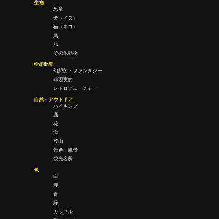
生物
恐竜
犬（イヌ）
猫（ネコ）
鳥
魚
その他動物
空想世界
幻想的・ファンタジー
非現実的
レトロフューチャー
自然・アウトドア
ハイキング
庭
花
海
登山
景色・風景
観光名所
色
白
赤
青
緑
カラフル