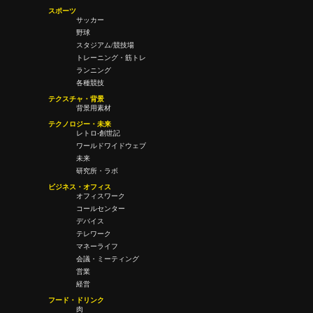
スポーツ
サッカー
野球
スタジアム/競技場
トレーニング・筋トレ
ランニング
各種競技
テクスチャ・背景
背景用素材
テクノロジー・未来
レトロ-創世記
ワールドワイドウェブ
未来
研究所・ラボ
ビジネス・オフィス
オフィスワーク
コールセンター
デバイス
テレワーク
マネーライフ
会議・ミーティング
営業
経営
フード・ドリンク
肉