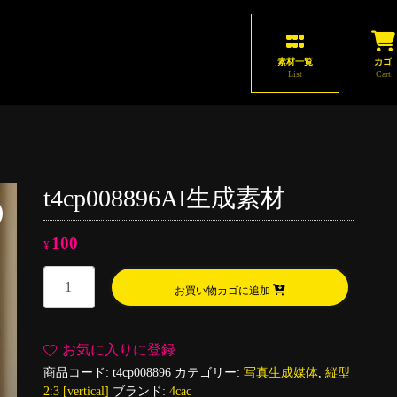
素材一覧
カゴ
List
Cart
t4cp008896AI生成素材
100
¥
t4cp008896AI
お買い物カゴに追加
生
成
素
お気に入りに登録
材
商品コード:
t4cp008896
カテゴリー:
写真生成媒体
,
縦型
個
2:3 [vertical]
ブランド:
4cac