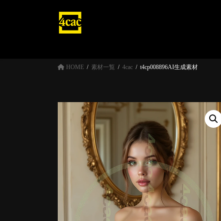
コ
ナ
ン
ビ
テ
ゲ
ン
ー
ツ
シ
へ
ョ
HOME
素材一覧
4cac
t4cp008896AI生成素材
ス
ン
キ
に
ッ
移
プ
動