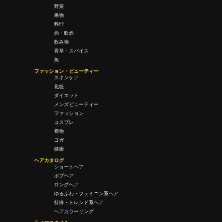
野菜
果物
料理
酒・飲酒
飲み物
香草・スパイス
魚
ファッション・ビューティー
スキンケア
化粧
ダイエット
メンズビューティー
ファッション
コスプレ
着物
ヨガ
健康
ヘアカタログ
ショートヘア
ボブヘア
ロングヘア
ゆるふわ・フェミニン系ヘア
特殊・トレンド系ヘア
ヘアカラーリング