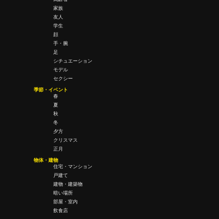
家族
友人
学生
顔
手・腕
足
シチュエーション
モデル
セクシー
季節・イベント
春
夏
秋
冬
夕方
クリスマス
正月
物体・建物
住宅・マンション
戸建て
建物・建築物
暗い場所
部屋・室内
飲食店