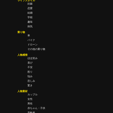
ライフスタイル
妊娠
恋愛
結婚
学校
趣味
病気
乗り物
車
バイク
ドローン
その他の乗り物
人物感情
ほほ笑み
喜び
不安
怒り
悩み
悲しみ
驚き
人物素材
カップル
女性
男性
赤ちゃん・子供
高齢者