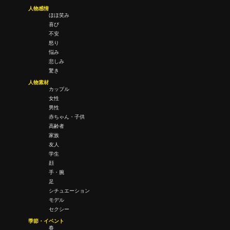
人物感情
ほほ笑み
喜び
不安
怒り
悩み
悲しみ
驚き
人物素材
カップル
女性
男性
赤ちゃん・子供
高齢者
家族
友人
学生
顔
手・腕
足
シチュエーション
モデル
セクシー
季節・イベント
春