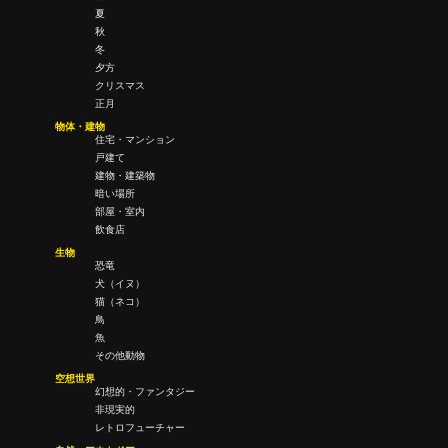
夏
秋
冬
夕方
クリスマス
正月
物体・建物
住宅・マンション
戸建て
建物・建築物
暗い場所
部屋・室内
飲食店
生物
恐竜
犬（イヌ）
猫（ネコ）
鳥
魚
その他動物
空想世界
幻想的・ファンタジー
非現実的
レトロフューチャー