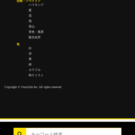
自然・アウトドア
ハイキング
庭
花
海
登山
景色・風景
観光名所
色
白
赤
青
緑
カラフル
和テイスト
Copyright © Unstylish Inc. All rights reserved.
Copyright © Unstylish Inc. All Rights Reserved.