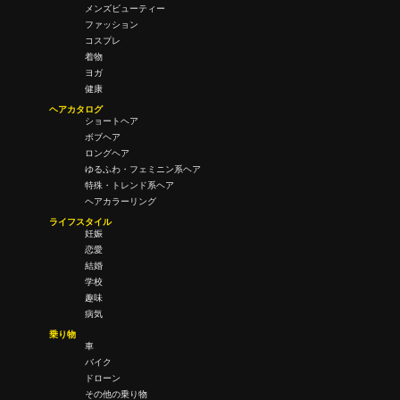
メンズビューティー
ファッション
コスプレ
着物
ヨガ
健康
ヘアカタログ
ショートヘア
ボブヘア
ロングヘア
ゆるふわ・フェミニン系ヘア
特殊・トレンド系ヘア
ヘアカラーリング
ライフスタイル
妊娠
恋愛
結婚
学校
趣味
病気
乗り物
車
バイク
ドローン
その他の乗り物