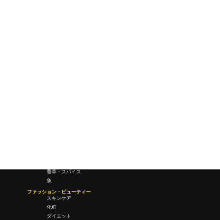
ワールドワイドウェブ
未来
研究所・ラボ
ビジネス・オフィス
オフィスワーク
コールセンター
デバイス
テレワーク
マネーライフ
会議・ミーティング
営業
経営
フード・ドリンク
肉
野菜
果物
料理
酒・飲酒
飲み物
香草・スパイス
魚
ファッション・ビューティー
スキンケア
化粧
ダイエット