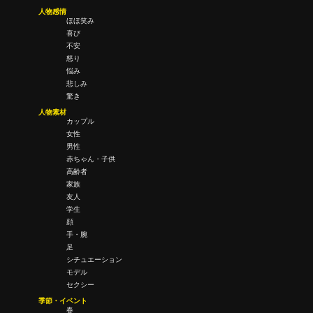
人物感情
ほほ笑み
喜び
不安
怒り
悩み
悲しみ
驚き
人物素材
カップル
女性
男性
赤ちゃん・子供
高齢者
家族
友人
学生
顔
手・腕
足
シチュエーション
モデル
セクシー
季節・イベント
春