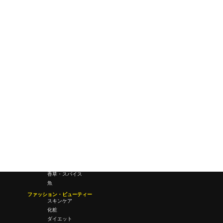
ワールドワイドウェブ
未来
研究所・ラボ
ビジネス・オフィス
オフィスワーク
コールセンター
デバイス
テレワーク
マネーライフ
会議・ミーティング
営業
経営
フード・ドリンク
肉
野菜
果物
料理
酒・飲酒
飲み物
香草・スパイス
魚
ファッション・ビューティー
スキンケア
化粧
ダイエット