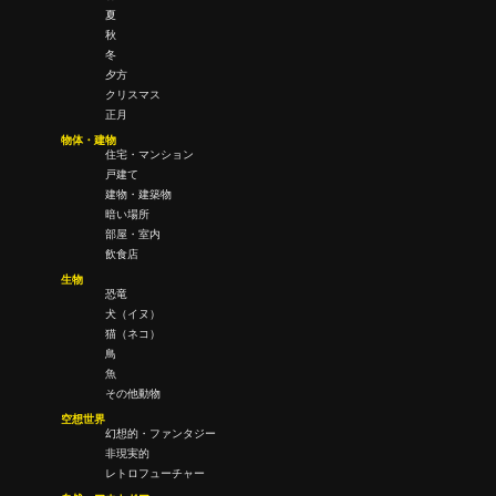
夏
秋
冬
夕方
クリスマス
正月
物体・建物
住宅・マンション
戸建て
建物・建築物
暗い場所
部屋・室内
飲食店
生物
恐竜
犬（イヌ）
猫（ネコ）
鳥
魚
その他動物
空想世界
幻想的・ファンタジー
非現実的
レトロフューチャー