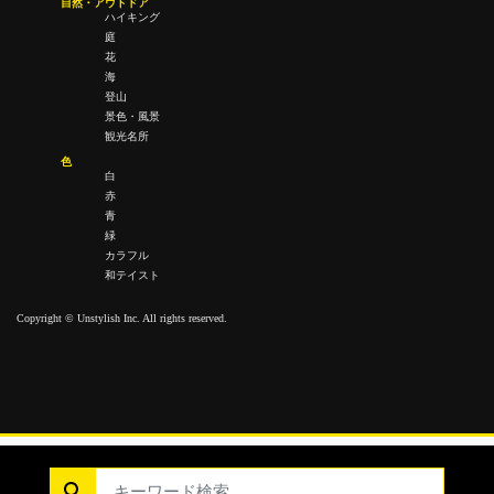
自然・アウトドア
ハイキング
庭
花
海
登山
景色・風景
観光名所
色
白
赤
青
緑
カラフル
和テイスト
Copyright © Unstylish Inc. All rights reserved.
Copyright © Unstylish Inc. All Rights Reserved.