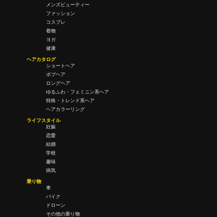
メンズビューティー
ファッション
コスプレ
着物
ヨガ
健康
ヘアカタログ
ショートヘア
ボブヘア
ロングヘア
ゆるふわ・フェミニン系ヘア
特殊・トレンド系ヘア
ヘアカラーリング
ライフスタイル
妊娠
恋愛
結婚
学校
趣味
病気
乗り物
車
バイク
ドローン
その他の乗り物