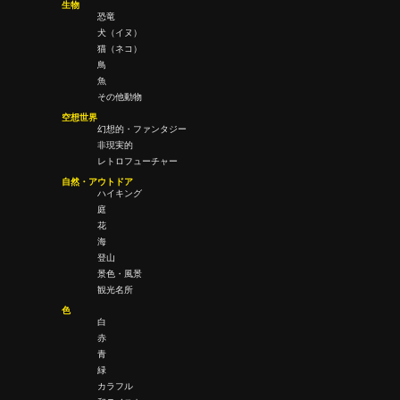
生物
恐竜
犬（イヌ）
猫（ネコ）
鳥
魚
その他動物
空想世界
幻想的・ファンタジー
非現実的
レトロフューチャー
自然・アウトドア
ハイキング
庭
花
海
登山
景色・風景
観光名所
色
白
赤
青
緑
カラフル