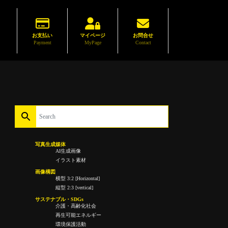
お支払い
マイページ
お問合せ
Payment
MyPage
Contact
写真生成媒体
AI生成画像
イラスト素材
画像構図
横型 3:2 [Horizontal]
縦型 2:3 [vertical]
サステナブル・SDGs
介護・高齢化社会
再生可能エネルギー
環境保護活動