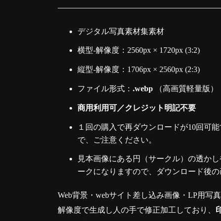
デジタル写真素材集素材
横型-解像度：2560px × 1720px (3:2)
縦型-解像度：1706px × 2560px (2:3)
ファイル形式：
.webp
（高画質軽量版）
商用利用可／クレジット明記不要
１回の購入で再ダウンロードが10回可能
で、ご注意ください。
見本画像にある円（サークル）の透かしや
ークになりますので、ダウンロード後の
Web背景・webサイト差し込み画像・LP用写
解像度で生成し人の手で修正加工しており、