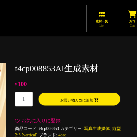
素材一覧
カゴ
List
Cart
t4cp008853AI生成素材
100
¥
t4cp008853AI
お買い物カゴに追加
生
成
素
お気に入りに登録
材
商品コード:
t4cp008853
カテゴリー:
写真生成媒体
,
縦型
個
2:3 [vertical]
ブランド:
4cac