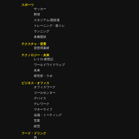
スポーツ
サッカー
野球
スタジアム/競技場
トレーニング・筋トレ
ランニング
各種競技
テクスチャ・背景
背景用素材
テクノロジー・未来
レトロ-創世記
ワールドワイドウェブ
未来
研究所・ラボ
ビジネス・オフィス
オフィスワーク
コールセンター
デバイス
テレワーク
マネーライフ
会議・ミーティング
営業
経営
フード・ドリンク
肉