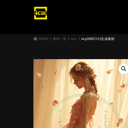
コ
ナ
ン
ビ
テ
ゲ
ン
ー
ツ
シ
へ
ョ
HOME
素材一覧
4cac
t4cp008853AI生成素材
ス
ン
キ
に
ッ
移
プ
動