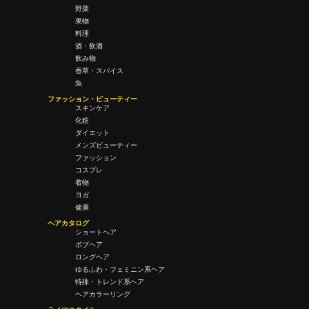
野菜
果物
料理
酒・飲酒
飲み物
香草・スパイス
魚
ファッション・ビューティー
スキンケア
化粧
ダイエット
メンズビューティー
ファッション
コスプレ
着物
ヨガ
健康
ヘアカタログ
ショートヘア
ボブヘア
ロングヘア
ゆるふわ・フェミニン系ヘア
特殊・トレンド系ヘア
ヘアカラーリング