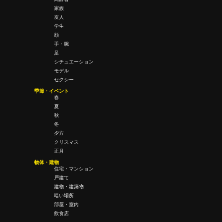
家族
友人
学生
顔
手・腕
足
シチュエーション
モデル
セクシー
季節・イベント
春
夏
秋
冬
夕方
クリスマス
正月
物体・建物
住宅・マンション
戸建て
建物・建築物
暗い場所
部屋・室内
飲食店