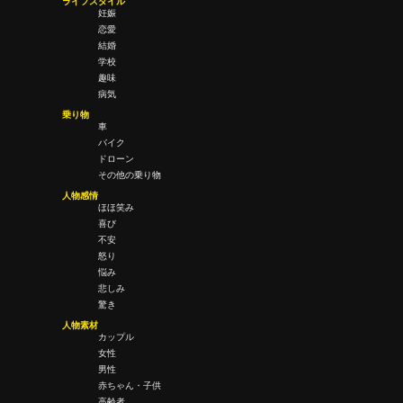
ライフスタイル
妊娠
恋愛
結婚
学校
趣味
病気
乗り物
車
バイク
ドローン
その他の乗り物
人物感情
ほほ笑み
喜び
不安
怒り
悩み
悲しみ
驚き
人物素材
カップル
女性
男性
赤ちゃん・子供
高齢者