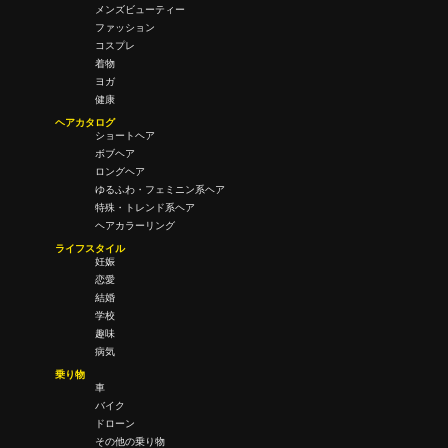
メンズビューティー
ファッション
コスプレ
着物
ヨガ
健康
ヘアカタログ
ショートヘア
ボブヘア
ロングヘア
ゆるふわ・フェミニン系ヘア
特殊・トレンド系ヘア
ヘアカラーリング
ライフスタイル
妊娠
恋愛
結婚
学校
趣味
病気
乗り物
車
バイク
ドローン
その他の乗り物