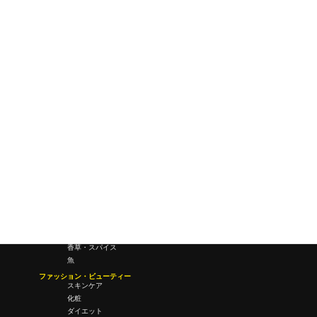
ワールドワイドウェブ
未来
研究所・ラボ
ビジネス・オフィス
オフィスワーク
コールセンター
デバイス
テレワーク
マネーライフ
会議・ミーティング
営業
経営
フード・ドリンク
肉
野菜
果物
料理
酒・飲酒
飲み物
香草・スパイス
魚
ファッション・ビューティー
スキンケア
化粧
ダイエット