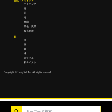
自然・アウトドア
ハイキング
庭
花
海
登山
景色・風景
観光名所
色
白
赤
青
緑
カラフル
和テイスト
Copyright © Unstylish Inc. All rights reserved.
Copyright © Unstylish Inc. All Rights Reserved.