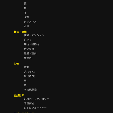
夏
秋
冬
夕方
クリスマス
正月
物体・建物
住宅・マンション
戸建て
建物・建築物
暗い場所
部屋・室内
飲食店
生物
恐竜
犬（イヌ）
猫（ネコ）
鳥
魚
その他動物
空想世界
幻想的・ファンタジー
非現実的
レトロフューチャー