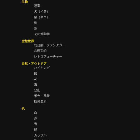
生物
恐竜
犬（イヌ）
猫（ネコ）
鳥
魚
その他動物
空想世界
幻想的・ファンタジー
非現実的
レトロフューチャー
自然・アウトドア
ハイキング
庭
花
海
登山
景色・風景
観光名所
色
白
赤
青
緑
カラフル