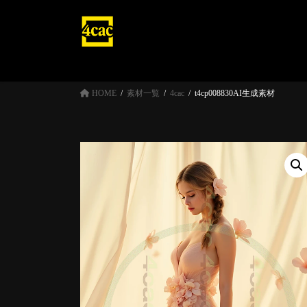
コ
ナ
ン
ビ
テ
ゲ
ン
ー
ツ
シ
へ
ョ
HOME
素材一覧
4cac
t4cp008830AI生成素材
ス
ン
キ
に
ッ
移
プ
動