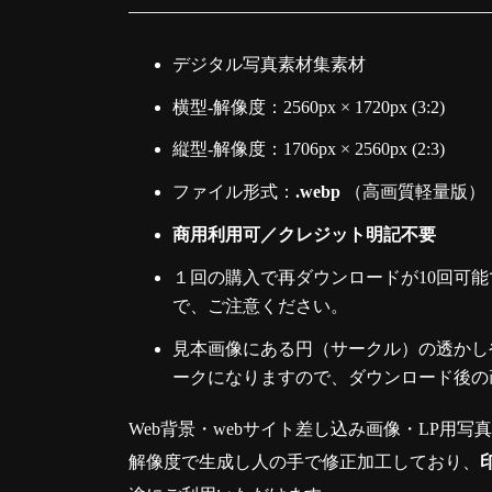
デジタル写真素材集素材
横型-解像度：2560px × 1720px (3:2)
縦型-解像度：1706px × 2560px (2:3)
ファイル形式：
.webp
（高画質軽量版）
商用利用可／クレジット明記不要
１回の購入で再ダウンロードが10回可能
で、ご注意ください。
見本画像にある円（サークル）の透かしや
ークになりますので、ダウンロード後の
Web背景・webサイト差し込み画像・LP用写
解像度で生成し人の手で修正加工しており、