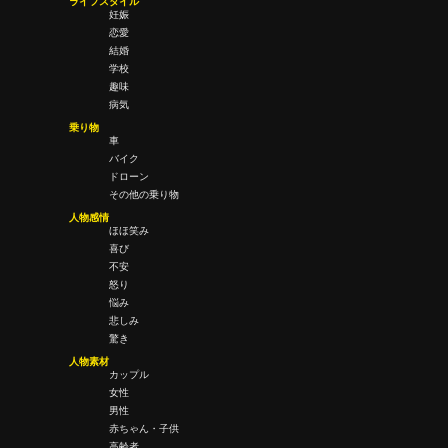
ライフスタイル
妊娠
恋愛
結婚
学校
趣味
病気
乗り物
車
バイク
ドローン
その他の乗り物
人物感情
ほほ笑み
喜び
不安
怒り
悩み
悲しみ
驚き
人物素材
カップル
女性
男性
赤ちゃん・子供
高齢者