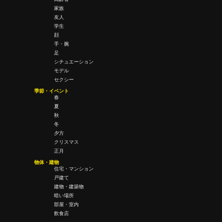
家族
友人
学生
顔
手・腕
足
シチュエーション
モデル
セクシー
季節・イベント
春
夏
秋
冬
夕方
クリスマス
正月
物体・建物
住宅・マンション
戸建て
建物・建築物
暗い場所
部屋・室内
飲食店