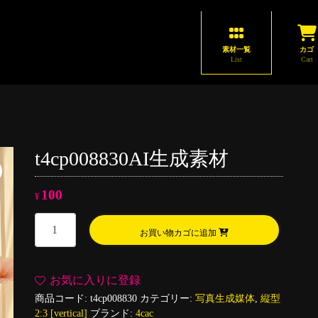
素材一覧
カゴ
List
Cart
t4cp008830AI生成素材
100
¥
t4cp008830AI
お買い物カゴに追加
生
成
素
お気に入りに登録
材
商品コード:
t4cp008830
カテゴリー:
写真生成媒体
,
縦型
個
2:3 [vertical]
ブランド:
4cac