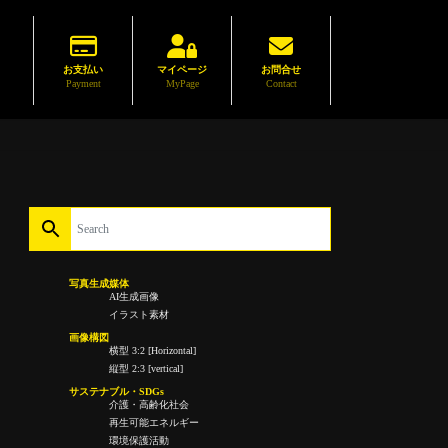
お支払い
マイページ
お問合せ
Payment
MyPage
Contact
写真生成媒体
AI生成画像
イラスト素材
画像構図
横型 3:2 [Horizontal]
縦型 2:3 [vertical]
サステナブル・SDGs
介護・高齢化社会
再生可能エネルギー
環境保護活動