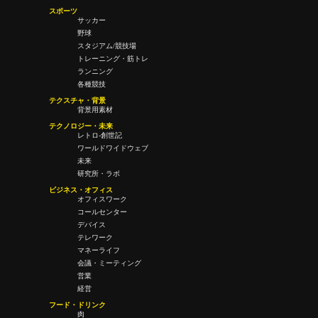
スポーツ
サッカー
野球
スタジアム/競技場
トレーニング・筋トレ
ランニング
各種競技
テクスチャ・背景
背景用素材
テクノロジー・未来
レトロ-創世記
ワールドワイドウェブ
未来
研究所・ラボ
ビジネス・オフィス
オフィスワーク
コールセンター
デバイス
テレワーク
マネーライフ
会議・ミーティング
営業
経営
フード・ドリンク
肉