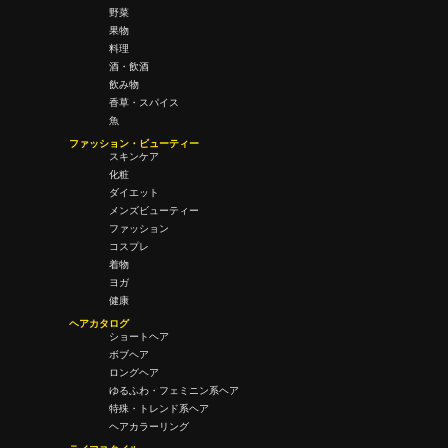
野菜
果物
料理
酒・飲酒
飲み物
香草・スパイス
魚
ファッション・ビューティー
スキンケア
化粧
ダイエット
メンズビューティー
ファッション
コスプレ
着物
ヨガ
健康
ヘアカタログ
ショートヘア
ボブヘア
ロングヘア
ゆるふわ・フェミニン系ヘア
特殊・トレンド系ヘア
ヘアカラーリング