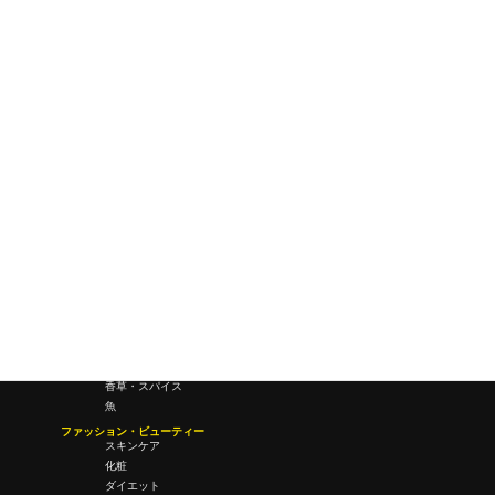
ワールドワイドウェブ
未来
研究所・ラボ
ビジネス・オフィス
オフィスワーク
コールセンター
デバイス
テレワーク
マネーライフ
会議・ミーティング
営業
経営
フード・ドリンク
肉
野菜
果物
料理
酒・飲酒
飲み物
香草・スパイス
魚
ファッション・ビューティー
スキンケア
化粧
ダイエット