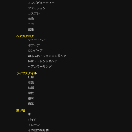
メンズビューティー
ファッション
コスプレ
着物
ヨガ
健康
ヘアカタログ
ショートヘア
ボブヘア
ロングヘア
ゆるふわ・フェミニン系ヘア
特殊・トレンド系ヘア
ヘアカラーリング
ライフスタイル
妊娠
恋愛
結婚
学校
趣味
病気
乗り物
車
バイク
ドローン
その他の乗り物