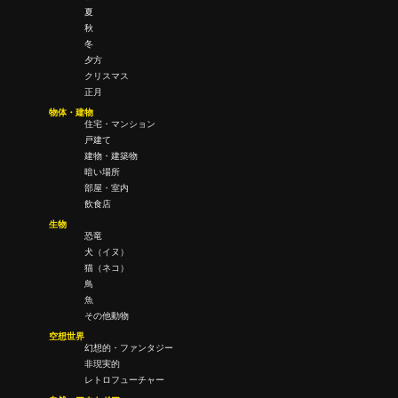
夏
秋
冬
夕方
クリスマス
正月
物体・建物
住宅・マンション
戸建て
建物・建築物
暗い場所
部屋・室内
飲食店
生物
恐竜
犬（イヌ）
猫（ネコ）
鳥
魚
その他動物
空想世界
幻想的・ファンタジー
非現実的
レトロフューチャー