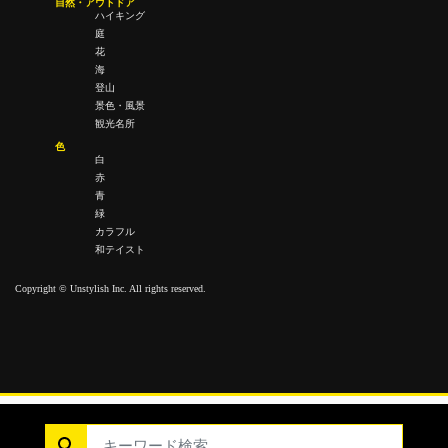
自然・アウトドア
ハイキング
庭
花
海
登山
景色・風景
観光名所
色
白
赤
青
緑
カラフル
和テイスト
Copyright © Unstylish Inc. All rights reserved.
Copyright © Unstylish Inc. All Rights Reserved.