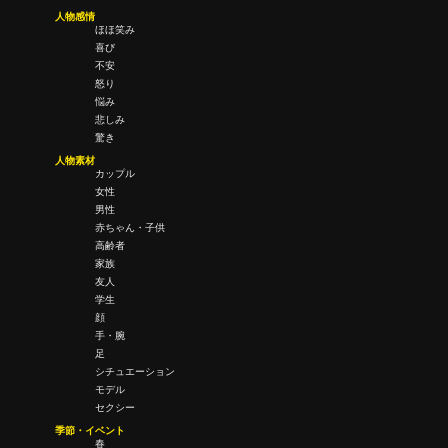
人物感情
ほほ笑み
喜び
不安
怒り
悩み
悲しみ
驚き
人物素材
カップル
女性
男性
赤ちゃん・子供
高齢者
家族
友人
学生
顔
手・腕
足
シチュエーション
モデル
セクシー
季節・イベント
春