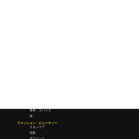
ワールドワイドウェブ
未来
研究所・ラボ
ビジネス・オフィス
オフィスワーク
コールセンター
デバイス
テレワーク
マネーライフ
会議・ミーティング
営業
経営
フード・ドリンク
肉
野菜
果物
料理
酒・飲酒
飲み物
香草・スパイス
魚
ファッション・ビューティー
スキンケア
化粧
ダイエット