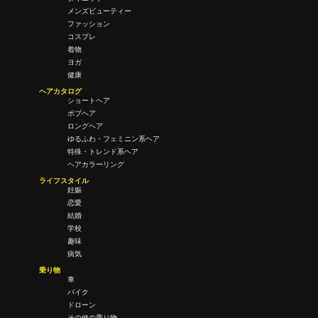
メンズビューティー
ファッション
コスプレ
着物
ヨガ
健康
ヘアカタログ
ショートヘア
ボブヘア
ロングヘア
ゆるふわ・フェミニン系ヘア
特殊・トレンド系ヘア
ヘアカラーリング
ライフスタイル
妊娠
恋愛
結婚
学校
趣味
病気
乗り物
車
バイク
ドローン
その他の乗り物