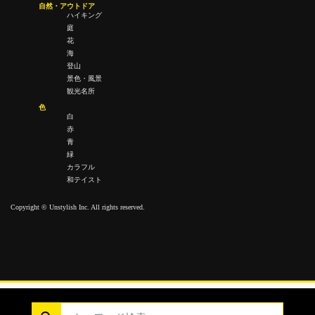
自然・アウトドア
ハイキング
庭
花
海
登山
景色・風景
観光名所
色
白
赤
青
緑
カラフル
和テイスト
Copyright © Unstylish Inc. All rights reserved.
Copyright © Unstylish Inc. All Rights Reserved.