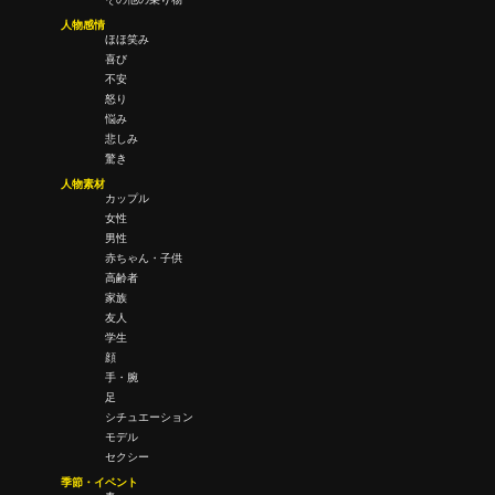
人物感情
ほほ笑み
喜び
不安
怒り
悩み
悲しみ
驚き
人物素材
カップル
女性
男性
赤ちゃん・子供
高齢者
家族
友人
学生
顔
手・腕
足
シチュエーション
モデル
セクシー
季節・イベント