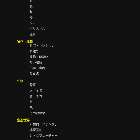
春
夏
秋
冬
夕方
クリスマス
正月
物体・建物
住宅・マンション
戸建て
建物・建築物
暗い場所
部屋・室内
飲食店
生物
恐竜
犬（イヌ）
猫（ネコ）
鳥
魚
その他動物
空想世界
幻想的・ファンタジー
非現実的
レトロフューチャー