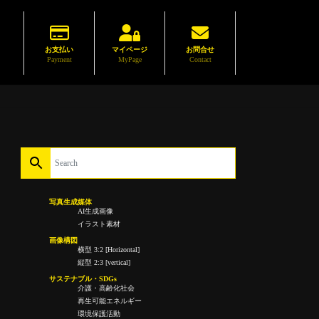
お支払い
マイページ
お問合せ
Payment
MyPage
Contact
写真生成媒体
AI生成画像
イラスト素材
画像構図
横型 3:2 [Horizontal]
縦型 2:3 [vertical]
サステナブル・SDGs
介護・高齢化社会
再生可能エネルギー
環境保護活動