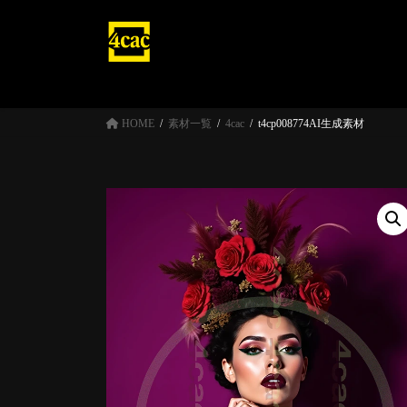
コ
ナ
ン
ビ
テ
ゲ
ン
ー
ツ
シ
へ
ョ
HOME
素材一覧
4cac
t4cp008774AI生成素材
ス
ン
キ
に
ッ
移
プ
動