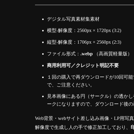
デジタル写真素材集素材
横型-解像度：2560px × 1720px (3:2)
縦型-解像度：1706px × 2560px (2:3)
ファイル形式：
.webp
（高画質軽量版）
商用利用可／クレジット明記不要
１回の購入で再ダウンロードが10回可能
で、ご注意ください。
見本画像にある円（サークル）の透かしや
ークになりますので、ダウンロード後の
Web背景・webサイト差し込み画像・LP用写
解像度で生成し人の手で修正加工しており、