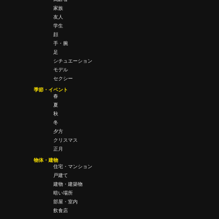
家族
友人
学生
顔
手・腕
足
シチュエーション
モデル
セクシー
季節・イベント
春
夏
秋
冬
夕方
クリスマス
正月
物体・建物
住宅・マンション
戸建て
建物・建築物
暗い場所
部屋・室内
飲食店