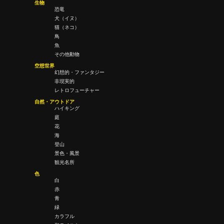
生物
恐竜
犬（イヌ）
猫（ネコ）
鳥
魚
その他動物
空想世界
幻想的・ファンタジー
非現実的
レトロフューチャー
自然・アウトドア
ハイキング
庭
花
海
登山
景色・風景
観光名所
色
白
赤
青
緑
カラフル