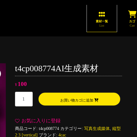
素材一覧
カゴ
List
Cart
t4cp008774AI生成素材
100
¥
t4cp008774AI
お買い物カゴに追加
生
成
素
お気に入りに登録
材
商品コード:
t4cp008774
カテゴリー:
写真生成媒体
,
縦型
個
2:3 [vertical]
ブランド:
4cac