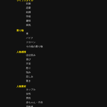
ライフスタイル
妊娠
恋愛
結婚
学校
趣味
病気
乗り物
車
バイク
ドローン
その他の乗り物
人物感情
ほほ笑み
喜び
不安
怒り
悩み
悲しみ
驚き
人物素材
カップル
女性
男性
赤ちゃん・子供
高齢者