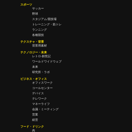
スポーツ
サッカー
野球
スタジアム/競技場
トレーニング・筋トレ
ランニング
各種競技
テクスチャ・背景
背景用素材
テクノロジー・未来
レトロ-創世記
ワールドワイドウェブ
未来
研究所・ラボ
ビジネス・オフィス
オフィスワーク
コールセンター
デバイス
テレワーク
マネーライフ
会議・ミーティング
営業
経営
フード・ドリンク
肉