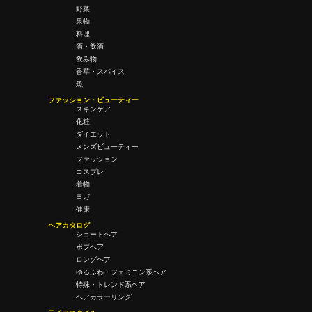
野菜
果物
料理
酒・飲酒
飲み物
香草・スパイス
魚
ファッション・ビューティー
スキンケア
化粧
ダイエット
メンズビューティー
ファッション
コスプレ
着物
ヨガ
健康
ヘアカタログ
ショートヘア
ボブヘア
ロングヘア
ゆるふわ・フェミニン系ヘア
特殊・トレンド系ヘア
ヘアカラーリング