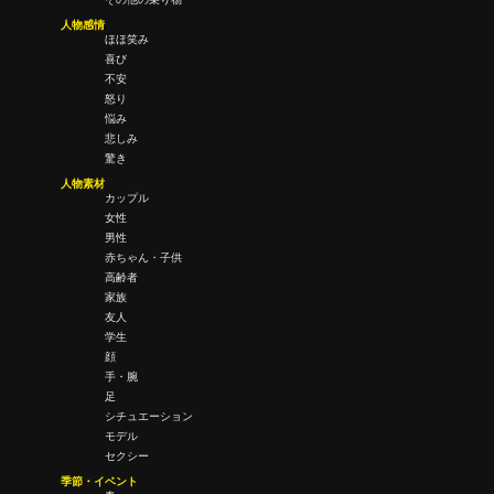
人物感情
ほほ笑み
喜び
不安
怒り
悩み
悲しみ
驚き
人物素材
カップル
女性
男性
赤ちゃん・子供
高齢者
家族
友人
学生
顔
手・腕
足
シチュエーション
モデル
セクシー
季節・イベント