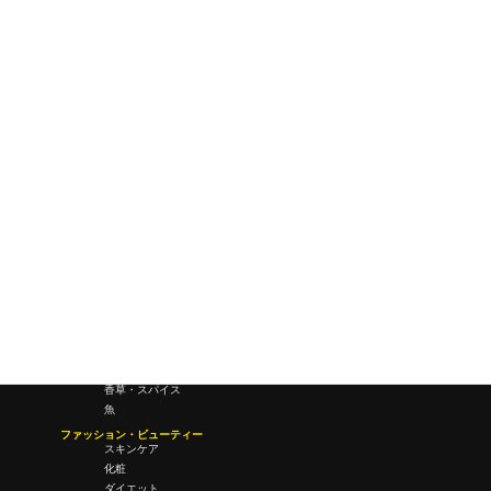
ワールドワイドウェブ
未来
研究所・ラボ
ビジネス・オフィス
オフィスワーク
コールセンター
デバイス
テレワーク
マネーライフ
会議・ミーティング
営業
経営
フード・ドリンク
肉
野菜
果物
料理
酒・飲酒
飲み物
香草・スパイス
魚
ファッション・ビューティー
スキンケア
化粧
ダイエット