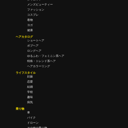
メンズビューティー
ファッション
コスプレ
着物
ヨガ
健康
ヘアカタログ
ショートヘア
ボブヘア
ロングヘア
ゆるふわ・フェミニン系ヘア
特殊・トレンド系ヘア
ヘアカラーリング
ライフスタイル
妊娠
恋愛
結婚
学校
趣味
病気
乗り物
車
バイク
ドローン
その他の乗り物