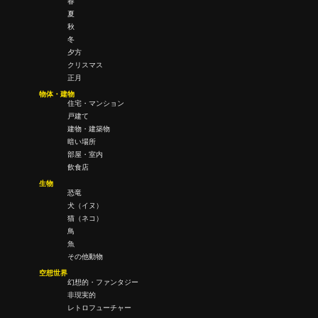
春
夏
秋
冬
夕方
クリスマス
正月
物体・建物
住宅・マンション
戸建て
建物・建築物
暗い場所
部屋・室内
飲食店
生物
恐竜
犬（イヌ）
猫（ネコ）
鳥
魚
その他動物
空想世界
幻想的・ファンタジー
非現実的
レトロフューチャー