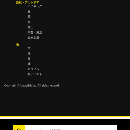
自然・アウトドア
ハイキング
庭
花
海
登山
景色・風景
観光名所
色
白
赤
青
緑
カラフル
和テイスト
Copyright © Unstylish Inc. All rights reserved.
Copyright © Unstylish Inc. All Rights Reserved.