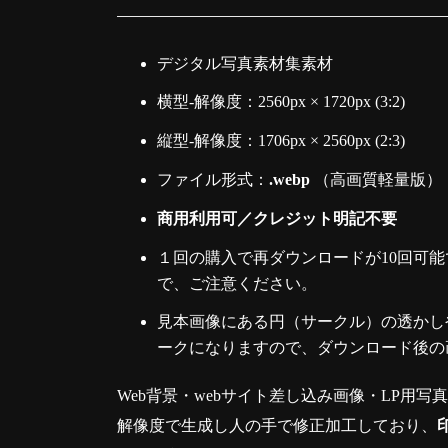
デジタル写真素材集素材
横型-解像度：2560px × 1720px (3:2)
縦型-解像度：1706px × 2560px (2:3)
ファイル形式：
.webp
（高画質軽量版）
商用利用可／クレジット明記不要
１回の購入で再ダウンロードが10回可能
で、ご注意ください。
見本画像にある円（サークル）の透かしや
ークになりますので、ダウンロード後の
Web背景・webサイト差し込み画像・LP用写
解像度で生成し人の手で修正加工しており、