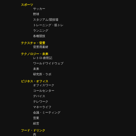
スポーツ
サッカー
野球
スタジアム/競技場
トレーニング・筋トレ
ランニング
各種競技
テクスチャ・背景
背景用素材
テクノロジー・未来
レトロ-創世記
ワールドワイドウェブ
未来
研究所・ラボ
ビジネス・オフィス
オフィスワーク
コールセンター
デバイス
テレワーク
マネーライフ
会議・ミーティング
営業
経営
フード・ドリンク
肉