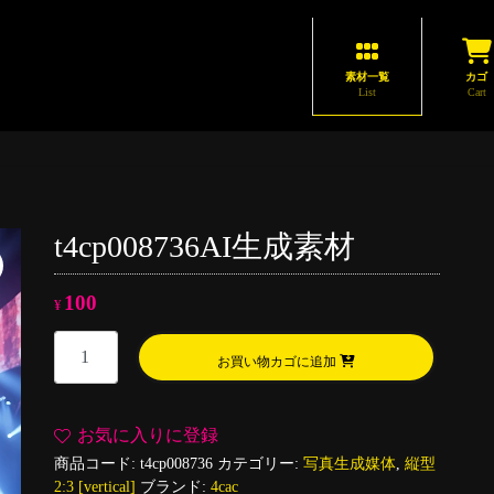
素材一覧
カゴ
List
Cart
t4cp008736AI生成素材
100
¥
t4cp008736AI
お買い物カゴに追加
生
成
素
お気に入りに登録
材
商品コード:
t4cp008736
カテゴリー:
写真生成媒体
,
縦型
個
2:3 [vertical]
ブランド:
4cac