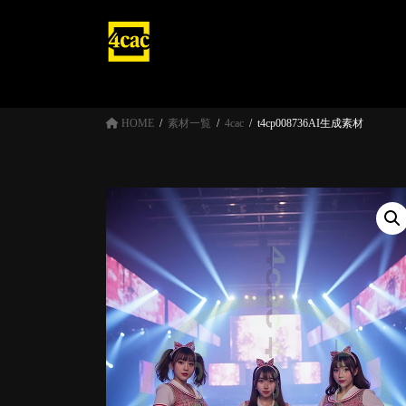
コ
ナ
ン
ビ
テ
ゲ
ン
ー
ツ
シ
へ
ョ
HOME
素材一覧
4cac
t4cp008736AI生成素材
ス
ン
キ
に
ッ
移
プ
動