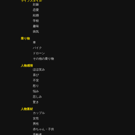
ライフスタイル
妊娠
恋愛
結婚
学校
趣味
病気
乗り物
車
バイク
ドローン
その他の乗り物
人物感情
ほほ笑み
喜び
不安
怒り
悩み
悲しみ
驚き
人物素材
カップル
女性
男性
赤ちゃん・子供
高齢者