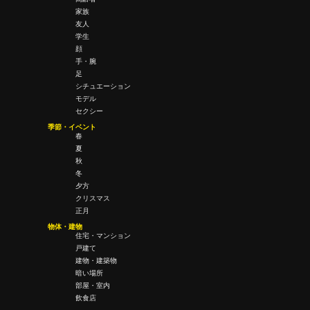
家族
友人
学生
顔
手・腕
足
シチュエーション
モデル
セクシー
季節・イベント
春
夏
秋
冬
夕方
クリスマス
正月
物体・建物
住宅・マンション
戸建て
建物・建築物
暗い場所
部屋・室内
飲食店