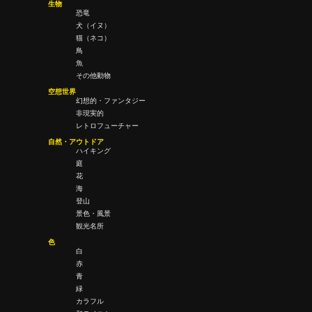
生物
恐竜
犬（イヌ）
猫（ネコ）
鳥
魚
その他動物
空想世界
幻想的・ファンタジー
非現実的
レトロフューチャー
自然・アウトドア
ハイキング
庭
花
海
登山
景色・風景
観光名所
色
白
赤
青
緑
カラフル