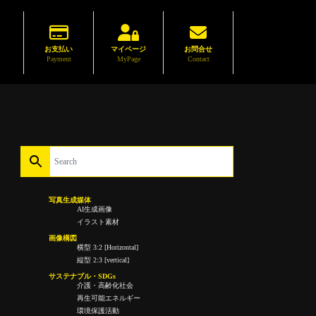
お支払い
マイページ
お問合せ
Payment
MyPage
Contact
写真生成媒体
AI生成画像
イラスト素材
画像構図
横型 3:2 [Horizontal]
縦型 2:3 [vertical]
サステナブル・SDGs
介護・高齢化社会
再生可能エネルギー
環境保護活動