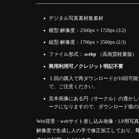
デジタル写真素材集素材
横型-解像度：2560px × 1720px (3:2)
縦型-解像度：1706px × 2560px (2:3)
ファイル形式：
.webp
（高画質軽量版）
商用利用可／クレジット明記不要
１回の購入で再ダウンロードが10回可能
で、ご注意ください。
見本画像にある円（サークル）の透かしや
ークになりますので、ダウンロード後の
Web背景・webサイト差し込み画像・LP用写
解像度で生成し人の手で修正加工しており、