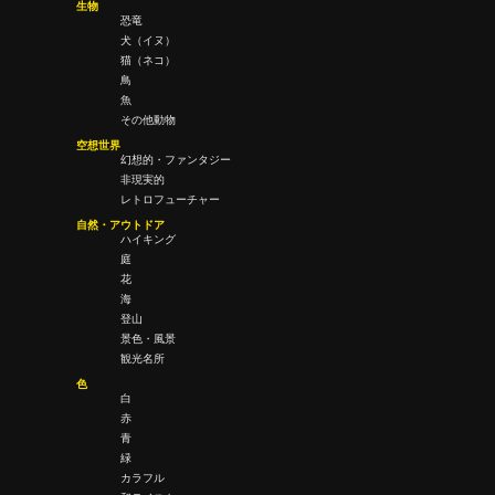
生物
恐竜
犬（イヌ）
猫（ネコ）
鳥
魚
その他動物
空想世界
幻想的・ファンタジー
非現実的
レトロフューチャー
自然・アウトドア
ハイキング
庭
花
海
登山
景色・風景
観光名所
色
白
赤
青
緑
カラフル