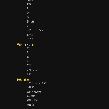
家族
友人
学生
顔
手・腕
足
シチュエーション
モデル
セクシー
季節・イベント
春
夏
秋
冬
夕方
クリスマス
正月
物体・建物
住宅・マンション
戸建て
建物・建築物
暗い場所
部屋・室内
飲食店