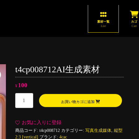
素材一覧
カゴ
List
Cart
t4cp008712AI生成素材
100
¥
t4cp008712AI
お買い物カゴに追加
生
成
素
お気に入りに登録
材
商品コード:
t4cp008712
カテゴリー:
写真生成媒体
,
縦型
個
2:3 [vertical]
ブランド:
4cac