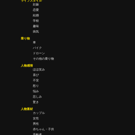
ライフスタイル
妊娠
恋愛
結婚
学校
趣味
病気
乗り物
車
バイク
ドローン
その他の乗り物
人物感情
ほほ笑み
喜び
不安
怒り
悩み
悲しみ
驚き
人物素材
カップル
女性
男性
赤ちゃん・子供
高齢者