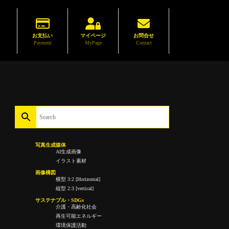
お支払い
マイページ
お問合せ
Payment
MyPage
Contact
写真生成媒体
AI生成画像
イラスト素材
画像構図
横型 3:2 [Horizontal]
縦型 2:3 [vertical]
サステナブル・SDGs
介護・高齢化社会
再生可能エネルギー
環境保護活動