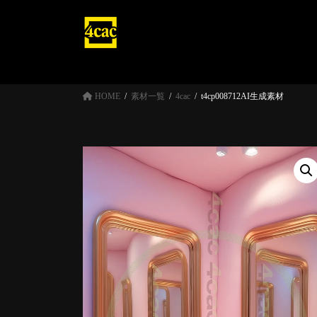
コ
ナ
ン
ビ
テ
ゲ
ン
ー
ツ
シ
へ
ョ
HOME
素材一覧
4cac
t4cp008712AI生成素材
ス
ン
キ
に
ッ
移
プ
動