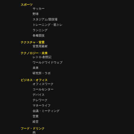
スポーツ
サッカー
野球
スタジアム/競技場
トレーニング・筋トレ
ランニング
各種競技
テクスチャ・背景
背景用素材
テクノロジー・未来
レトロ-創世記
ワールドワイドウェブ
未来
研究所・ラボ
ビジネス・オフィス
オフィスワーク
コールセンター
デバイス
テレワーク
マネーライフ
会議・ミーティング
営業
経営
フード・ドリンク
肉