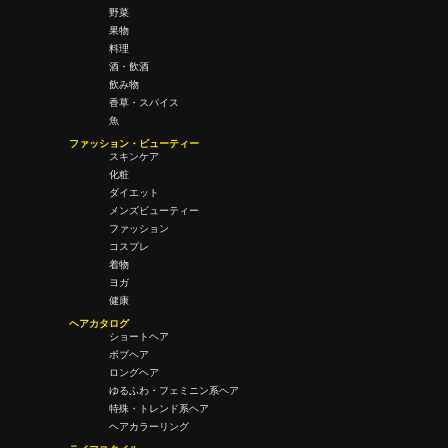
野菜
果物
料理
酒・飲酒
飲み物
香草・スパイス
魚
ファッション・ビューティー
スキンケア
化粧
ダイエット
メンズビューティー
ファッション
コスプレ
着物
ヨガ
健康
ヘアカタログ
ショートヘア
ボブヘア
ロングヘア
ゆるふわ・フェミニン系ヘア
特殊・トレンド系ヘア
ヘアカラーリング