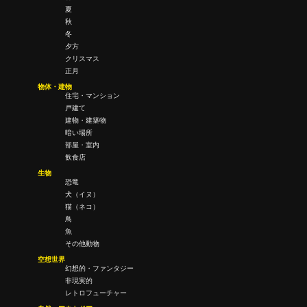
夏
秋
冬
夕方
クリスマス
正月
物体・建物
住宅・マンション
戸建て
建物・建築物
暗い場所
部屋・室内
飲食店
生物
恐竜
犬（イヌ）
猫（ネコ）
鳥
魚
その他動物
空想世界
幻想的・ファンタジー
非現実的
レトロフューチャー