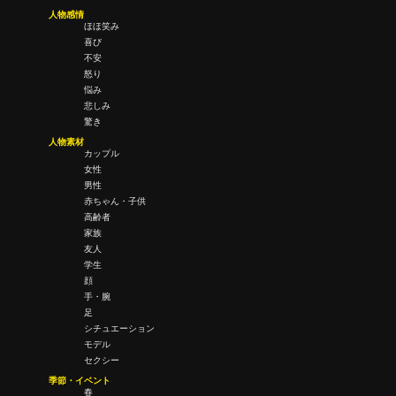
人物感情
ほほ笑み
喜び
不安
怒り
悩み
悲しみ
驚き
人物素材
カップル
女性
男性
赤ちゃん・子供
高齢者
家族
友人
学生
顔
手・腕
足
シチュエーション
モデル
セクシー
季節・イベント
春