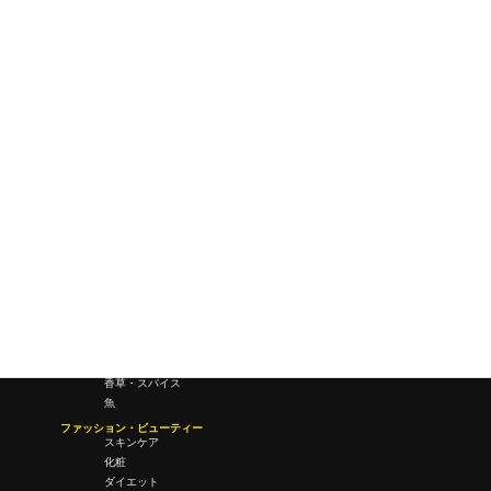
ワールドワイドウェブ
未来
研究所・ラボ
ビジネス・オフィス
オフィスワーク
コールセンター
デバイス
テレワーク
マネーライフ
会議・ミーティング
営業
経営
フード・ドリンク
肉
野菜
果物
料理
酒・飲酒
飲み物
香草・スパイス
魚
ファッション・ビューティー
スキンケア
化粧
ダイエット