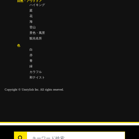
自然・アウトドア
ハイキング
庭
花
海
登山
景色・風景
観光名所
色
白
赤
青
緑
カラフル
和テイスト
Copyright © Unstylish Inc. All rights reserved.
Copyright © Unstylish Inc. All Rights Reserved.