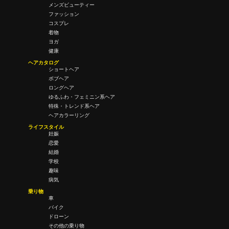
メンズビューティー
ファッション
コスプレ
着物
ヨガ
健康
ヘアカタログ
ショートヘア
ボブヘア
ロングヘア
ゆるふわ・フェミニン系ヘア
特殊・トレンド系ヘア
ヘアカラーリング
ライフスタイル
妊娠
恋愛
結婚
学校
趣味
病気
乗り物
車
バイク
ドローン
その他の乗り物