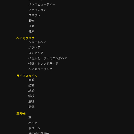
メンズビューティー
ファッション
コスプレ
着物
ヨガ
健康
ヘアカタログ
ショートヘア
ボブヘア
ロングヘア
ゆるふわ・フェミニン系ヘア
特殊・トレンド系ヘア
ヘアカラーリング
ライフスタイル
妊娠
恋愛
結婚
学校
趣味
病気
乗り物
車
バイク
ドローン
その他の乗り物