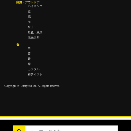
自然・アウトドア
ハイキング
庭
花
海
登山
景色・風景
観光名所
色
白
赤
青
緑
カラフル
和テイスト
Copyright © Unstylish Inc. All rights reserved.
Copyright © Unstylish Inc. All Rights Reserved.