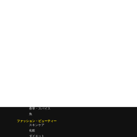
ワールドワイドウェブ
未来
研究所・ラボ
ビジネス・オフィス
オフィスワーク
コールセンター
デバイス
テレワーク
マネーライフ
会議・ミーティング
営業
経営
フード・ドリンク
肉
野菜
果物
料理
酒・飲酒
飲み物
香草・スパイス
魚
ファッション・ビューティー
スキンケア
化粧
ダイエット