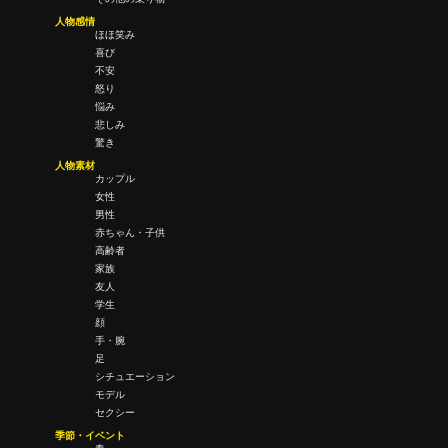
人物感情
ほほ笑み
喜び
不安
怒り
悩み
悲しみ
驚き
人物素材
カップル
女性
男性
赤ちゃん・子供
高齢者
家族
友人
学生
顔
手・腕
足
シチュエーション
モデル
セクシー
季節・イベント