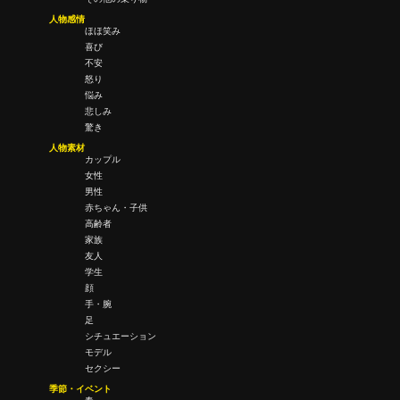
人物感情
ほほ笑み
喜び
不安
怒り
悩み
悲しみ
驚き
人物素材
カップル
女性
男性
赤ちゃん・子供
高齢者
家族
友人
学生
顔
手・腕
足
シチュエーション
モデル
セクシー
季節・イベント