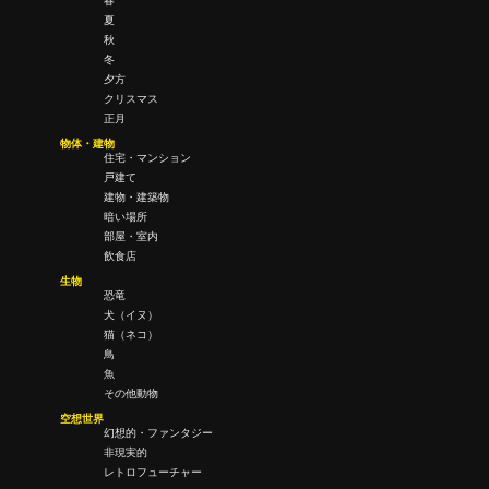
春
夏
秋
冬
夕方
クリスマス
正月
物体・建物
住宅・マンション
戸建て
建物・建築物
暗い場所
部屋・室内
飲食店
生物
恐竜
犬（イヌ）
猫（ネコ）
鳥
魚
その他動物
空想世界
幻想的・ファンタジー
非現実的
レトロフューチャー