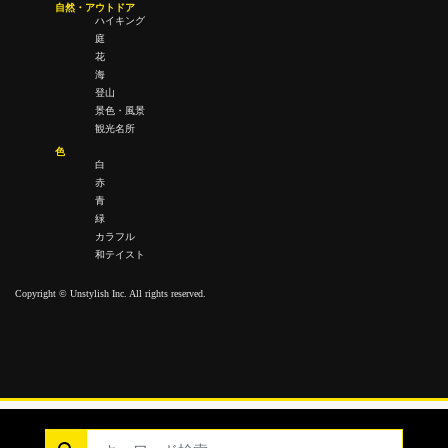
自然・アウトドア
ハイキング
庭
花
海
登山
景色・風景
観光名所
色
白
赤
青
緑
カラフル
和テイスト
Copyright © Unstylish Inc. All rights reserved.
Copyright © Unstylish Inc. All Rights Reserved.