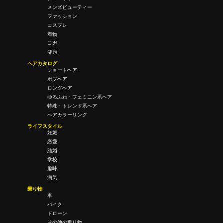
メンズビューティー
ファッション
コスプレ
着物
ヨガ
健康
ヘアカタログ
ショートヘア
ボブヘア
ロングヘア
ゆるふわ・フェミニン系ヘア
特殊・トレンド系ヘア
ヘアカラーリング
ライフスタイル
妊娠
恋愛
結婚
学校
趣味
病気
乗り物
車
バイク
ドローン
その他の乗り物