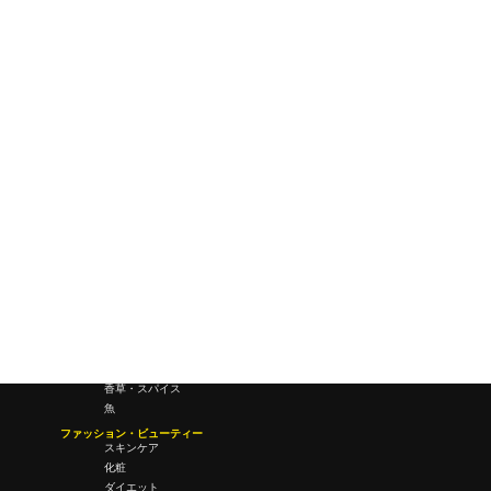
ワールドワイドウェブ
未来
研究所・ラボ
ビジネス・オフィス
オフィスワーク
コールセンター
デバイス
テレワーク
マネーライフ
会議・ミーティング
営業
経営
フード・ドリンク
肉
野菜
果物
料理
酒・飲酒
飲み物
香草・スパイス
魚
ファッション・ビューティー
スキンケア
化粧
ダイエット