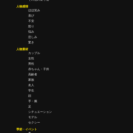
人物感情
ほほ笑み
喜び
不安
怒り
悩み
悲しみ
驚き
人物素材
カップル
女性
男性
赤ちゃん・子供
高齢者
家族
友人
学生
顔
手・腕
足
シチュエーション
モデル
セクシー
季節・イベント