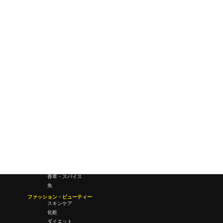
ワールドワイドウェブ
未来
研究所・ラボ
ビジネス・オフィス
オフィスワーク
コールセンター
デバイス
テレワーク
マネーライフ
会議・ミーティング
営業
経営
フード・ドリンク
肉
野菜
果物
料理
酒・飲酒
飲み物
香草・スパイス
魚
ファッション・ビューティー
スキンケア
化粧
ダイエット