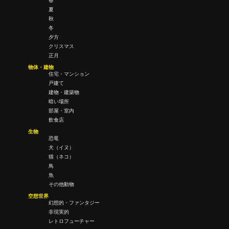
春
夏
秋
冬
夕方
クリスマス
正月
物体・建物
住宅・マンション
戸建て
建物・建築物
暗い場所
部屋・室内
飲食店
生物
恐竜
犬（イヌ）
猫（ネコ）
鳥
魚
その他動物
空想世界
幻想的・ファンタジー
非現実的
レトロフューチャー