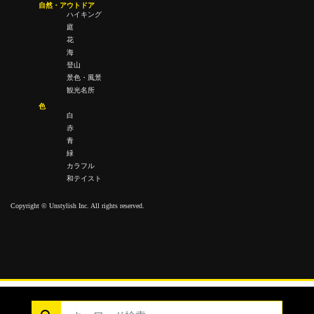
自然・アウトドア
ハイキング
庭
花
海
登山
景色・風景
観光名所
色
白
赤
青
緑
カラフル
和テイスト
Copyright © Unstylish Inc. All rights reserved.
Copyright © Unstylish Inc. All Rights Reserved.