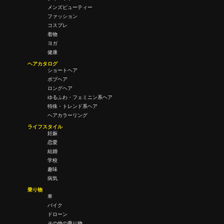
メンズビューティー
ファッション
コスプレ
着物
ヨガ
健康
ヘアカタログ
ショートヘア
ボブヘア
ロングヘア
ゆるふわ・フェミニン系ヘア
特殊・トレンド系ヘア
ヘアカラーリング
ライフスタイル
妊娠
恋愛
結婚
学校
趣味
病気
乗り物
車
バイク
ドローン
その他の乗り物