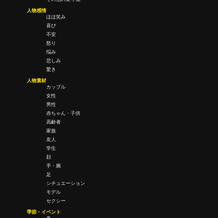
人物感情
ほほ笑み
喜び
不安
怒り
悩み
悲しみ
驚き
人物素材
カップル
女性
男性
赤ちゃん・子供
高齢者
家族
友人
学生
顔
手・腕
足
シチュエーション
モデル
セクシー
季節・イベント