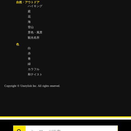
自然・アウトドア
ハイキング
庭
花
海
登山
景色・風景
観光名所
色
白
赤
青
緑
カラフル
和テイスト
Copyright © Unstylish Inc. All rights reserved.
Copyright © Unstylish Inc. All Rights Reserved.