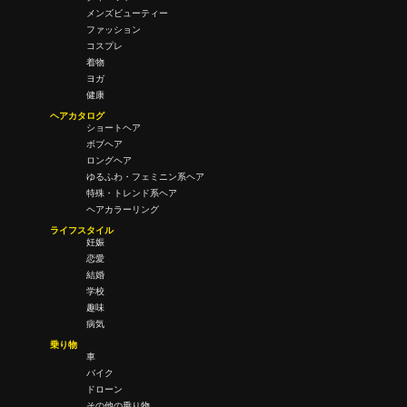
メンズビューティー
ファッション
コスプレ
着物
ヨガ
健康
ヘアカタログ
ショートヘア
ボブヘア
ロングヘア
ゆるふわ・フェミニン系ヘア
特殊・トレンド系ヘア
ヘアカラーリング
ライフスタイル
妊娠
恋愛
結婚
学校
趣味
病気
乗り物
車
バイク
ドローン
その他の乗り物