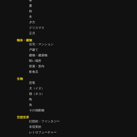
春
夏
秋
冬
夕方
クリスマス
正月
物体・建物
住宅・マンション
戸建て
建物・建築物
暗い場所
部屋・室内
飲食店
生物
恐竜
犬（イヌ）
猫（ネコ）
鳥
魚
その他動物
空想世界
幻想的・ファンタジー
非現実的
レトロフューチャー