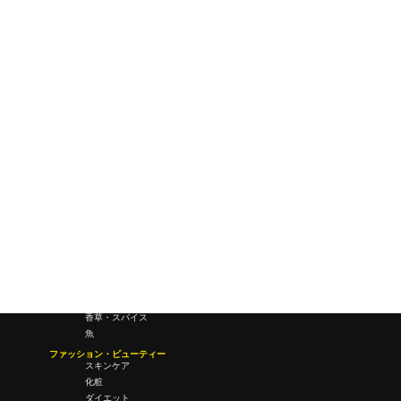
ワールドワイドウェブ
未来
研究所・ラボ
ビジネス・オフィス
オフィスワーク
コールセンター
デバイス
テレワーク
マネーライフ
会議・ミーティング
営業
経営
フード・ドリンク
肉
野菜
果物
料理
酒・飲酒
飲み物
香草・スパイス
魚
ファッション・ビューティー
スキンケア
化粧
ダイエット