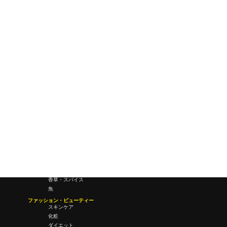
ワールドワイドウェブ
未来
研究所・ラボ
ビジネス・オフィス
オフィスワーク
コールセンター
デバイス
テレワーク
マネーライフ
会議・ミーティング
営業
経営
フード・ドリンク
肉
野菜
果物
料理
酒・飲酒
飲み物
香草・スパイス
魚
ファッション・ビューティー
スキンケア
化粧
ダイエット