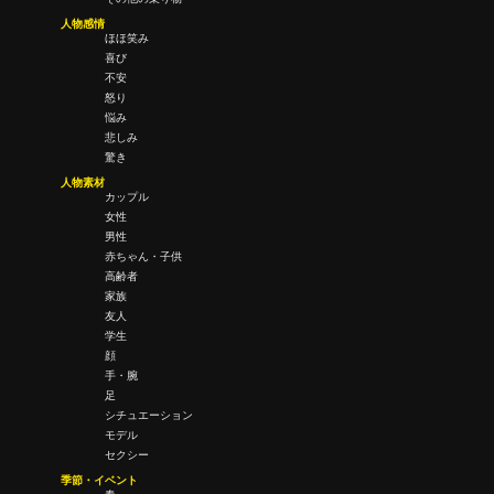
人物感情
ほほ笑み
喜び
不安
怒り
悩み
悲しみ
驚き
人物素材
カップル
女性
男性
赤ちゃん・子供
高齢者
家族
友人
学生
顔
手・腕
足
シチュエーション
モデル
セクシー
季節・イベント