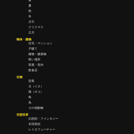
春
夏
秋
冬
夕方
クリスマス
正月
物体・建物
住宅・マンション
戸建て
建物・建築物
暗い場所
部屋・室内
飲食店
生物
恐竜
犬（イヌ）
猫（ネコ）
鳥
魚
その他動物
空想世界
幻想的・ファンタジー
非現実的
レトロフューチャー