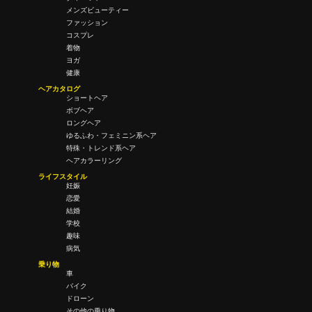
メンズビューティー
ファッション
コスプレ
着物
ヨガ
健康
ヘアカタログ
ショートヘア
ボブヘア
ロングヘア
ゆるふわ・フェミニン系ヘア
特殊・トレンド系ヘア
ヘアカラーリング
ライフスタイル
妊娠
恋愛
結婚
学校
趣味
病気
乗り物
車
バイク
ドローン
その他の乗り物