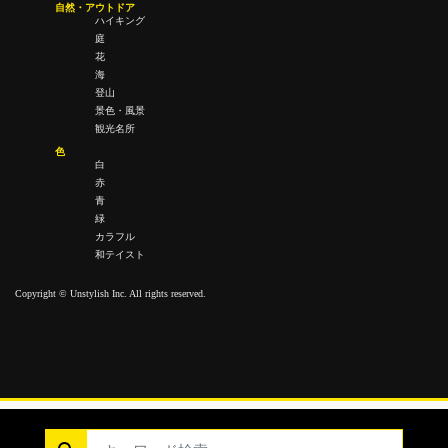
自然・アウトドア
ハイキング
庭
花
海
登山
景色・風景
観光名所
色
白
赤
青
緑
カラフル
和テイスト
Copyright © Unstylish Inc. All rights reserved.
Copyright © Unstylish Inc. All Rights Reserved.