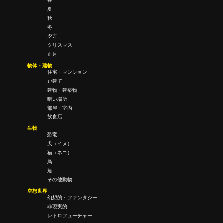
春
夏
秋
冬
夕方
クリスマス
正月
物体・建物
住宅・マンション
戸建て
建物・建築物
暗い場所
部屋・室内
飲食店
生物
恐竜
犬（イヌ）
猫（ネコ）
鳥
魚
その他動物
空想世界
幻想的・ファンタジー
非現実的
レトロフューチャー