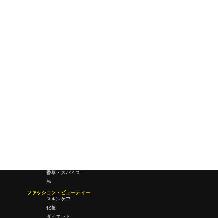
ワールドワイドウェブ
未来
研究所・ラボ
ビジネス・オフィス
オフィスワーク
コールセンター
デバイス
テレワーク
マネーライフ
会議・ミーティング
営業
経営
フード・ドリンク
肉
野菜
果物
料理
酒・飲酒
飲み物
香草・スパイス
魚
ファッション・ビューティー
スキンケア
化粧
ダイエット