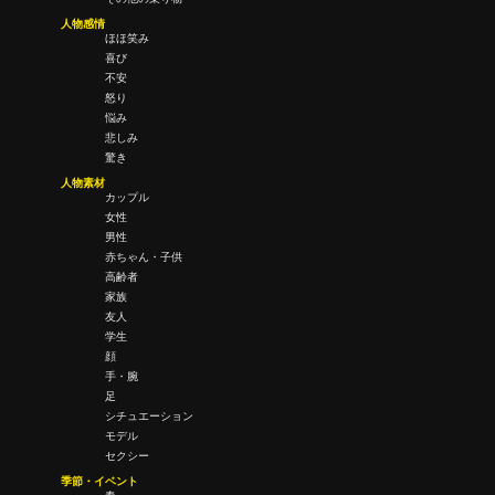
人物感情
ほほ笑み
喜び
不安
怒り
悩み
悲しみ
驚き
人物素材
カップル
女性
男性
赤ちゃん・子供
高齢者
家族
友人
学生
顔
手・腕
足
シチュエーション
モデル
セクシー
季節・イベント