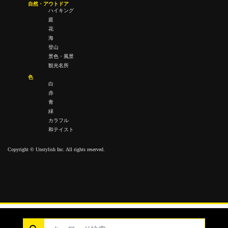
自然・アウトドア
ハイキング
庭
花
海
登山
景色・風景
観光名所
色
白
赤
青
緑
カラフル
和テイスト
Copyright © Unstylish Inc. All rights reserved.
Copyright © Unstylish Inc. All Rights Reserved.