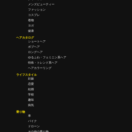
メンズビューティー
ファッション
コスプレ
着物
ヨガ
健康
ヘアカタログ
ショートヘア
ボブヘア
ロングヘア
ゆるふわ・フェミニン系ヘア
特殊・トレンド系ヘア
ヘアカラーリング
ライフスタイル
妊娠
恋愛
結婚
学校
趣味
病気
乗り物
車
バイク
ドローン
その他の乗り物