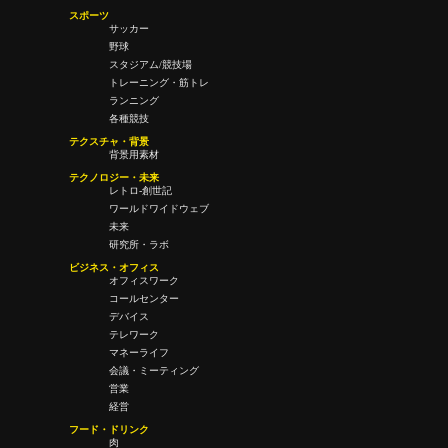
スポーツ
サッカー
野球
スタジアム/競技場
トレーニング・筋トレ
ランニング
各種競技
テクスチャ・背景
背景用素材
テクノロジー・未来
レトロ-創世記
ワールドワイドウェブ
未来
研究所・ラボ
ビジネス・オフィス
オフィスワーク
コールセンター
デバイス
テレワーク
マネーライフ
会議・ミーティング
営業
経営
フード・ドリンク
肉