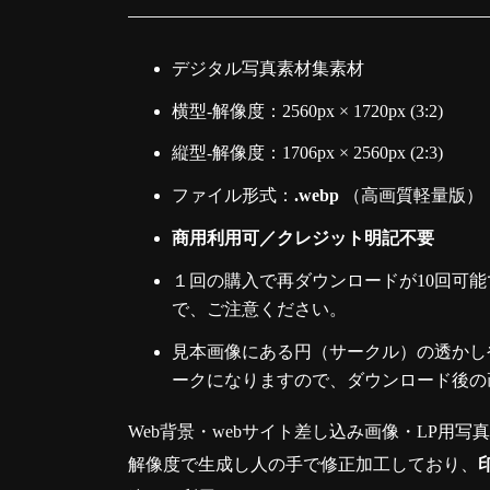
デジタル写真素材集素材
横型-解像度：2560px × 1720px (3:2)
縦型-解像度：1706px × 2560px (2:3)
ファイル形式：
.webp
（高画質軽量版）
商用利用可／クレジット明記不要
１回の購入で再ダウンロードが10回可能
で、ご注意ください。
見本画像にある円（サークル）の透かしや
ークになりますので、ダウンロード後の
Web背景・webサイト差し込み画像・LP用写
解像度で生成し人の手で修正加工しており、