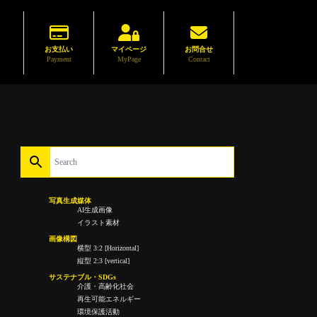
お支払い
マイページ
お問合せ
Payment
MyPage
Contact
写真生成媒体
AI生成画像
イラスト素材
画像構図
横型 3:2 [Horizontal]
縦型 2:3 [vertical]
サステナブル・SDGs
介護・高齢化社会
再生可能エネルギー
環境保護活動