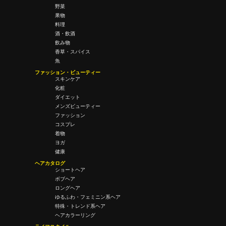
野菜
果物
料理
酒・飲酒
飲み物
香草・スパイス
魚
ファッション・ビューティー
スキンケア
化粧
ダイエット
メンズビューティー
ファッション
コスプレ
着物
ヨガ
健康
ヘアカタログ
ショートヘア
ボブヘア
ロングヘア
ゆるふわ・フェミニン系ヘア
特殊・トレンド系ヘア
ヘアカラーリング