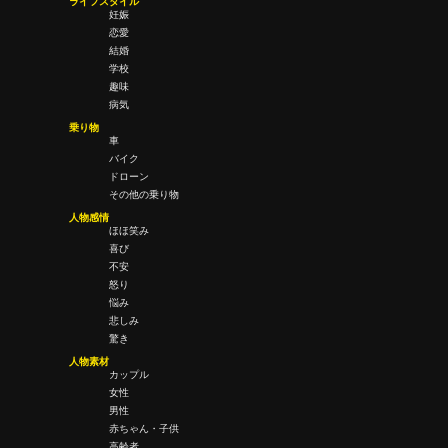
ライフスタイル
妊娠
恋愛
結婚
学校
趣味
病気
乗り物
車
バイク
ドローン
その他の乗り物
人物感情
ほほ笑み
喜び
不安
怒り
悩み
悲しみ
驚き
人物素材
カップル
女性
男性
赤ちゃん・子供
高齢者