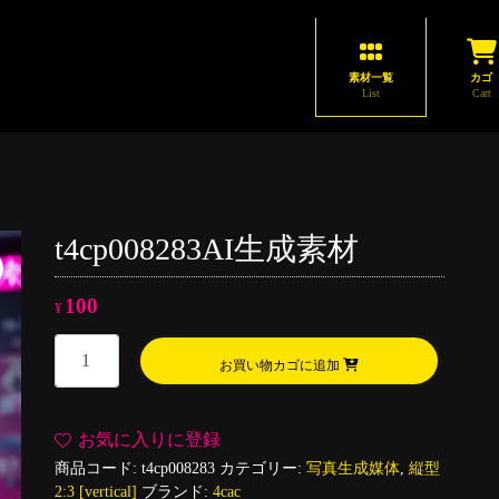
素材一覧
カゴ
List
Cart
t4cp008283AI生成素材
100
¥
t4cp008283AI
お買い物カゴに追加
生
成
素
お気に入りに登録
材
商品コード:
t4cp008283
カテゴリー:
写真生成媒体
,
縦型
個
2:3 [vertical]
ブランド:
4cac