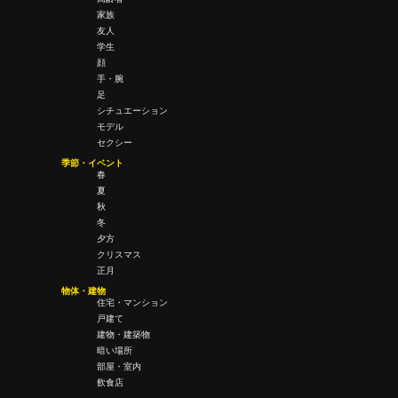
家族
友人
学生
顔
手・腕
足
シチュエーション
モデル
セクシー
季節・イベント
春
夏
秋
冬
夕方
クリスマス
正月
物体・建物
住宅・マンション
戸建て
建物・建築物
暗い場所
部屋・室内
飲食店