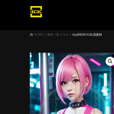
コ
ナ
ン
ビ
テ
ゲ
ン
ー
ツ
シ
へ
ョ
HOME
素材一覧
4cac
t4cp008283AI生成素材
ス
ン
キ
に
ッ
移
プ
動