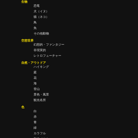
生物
恐竜
犬（イヌ）
猫（ネコ）
鳥
魚
その他動物
空想世界
幻想的・ファンタジー
非現実的
レトロフューチャー
自然・アウトドア
ハイキング
庭
花
海
登山
景色・風景
観光名所
色
白
赤
青
緑
カラフル