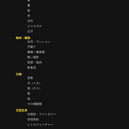
春
夏
秋
冬
夕方
クリスマス
正月
物体・建物
住宅・マンション
戸建て
建物・建築物
暗い場所
部屋・室内
飲食店
生物
恐竜
犬（イヌ）
猫（ネコ）
鳥
魚
その他動物
空想世界
幻想的・ファンタジー
非現実的
レトロフューチャー