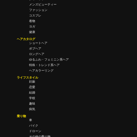
メンズビューティー
ファッション
コスプレ
着物
ヨガ
健康
ヘアカタログ
ショートヘア
ボブヘア
ロングヘア
ゆるふわ・フェミニン系ヘア
特殊・トレンド系ヘア
ヘアカラーリング
ライフスタイル
妊娠
恋愛
結婚
学校
趣味
病気
乗り物
車
バイク
ドローン
その他の乗り物