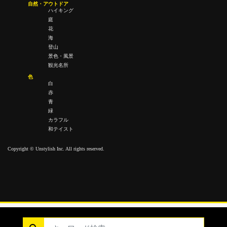
自然・アウトドア
ハイキング
庭
花
海
登山
景色・風景
観光名所
色
白
赤
青
緑
カラフル
和テイスト
Copyright © Unstylish Inc. All rights reserved.
Copyright © Unstylish Inc. All Rights Reserved.