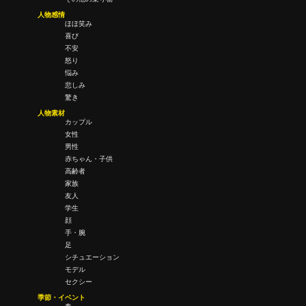
人物感情
ほほ笑み
喜び
不安
怒り
悩み
悲しみ
驚き
人物素材
カップル
女性
男性
赤ちゃん・子供
高齢者
家族
友人
学生
顔
手・腕
足
シチュエーション
モデル
セクシー
季節・イベント