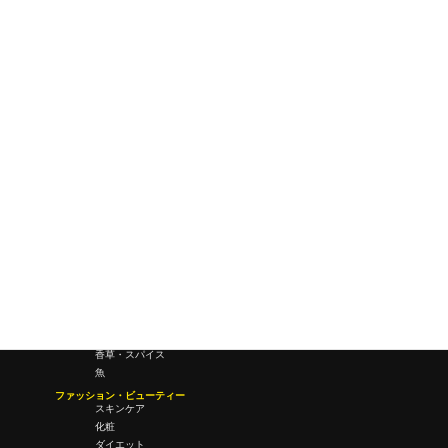
ワールドワイドウェブ
未来
研究所・ラボ
ビジネス・オフィス
オフィスワーク
コールセンター
デバイス
テレワーク
マネーライフ
会議・ミーティング
営業
経営
フード・ドリンク
肉
野菜
果物
料理
酒・飲酒
飲み物
香草・スパイス
魚
ファッション・ビューティー
スキンケア
化粧
ダイエット