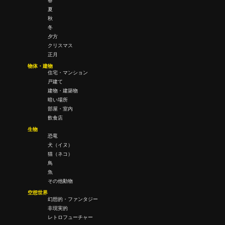
春
夏
秋
冬
夕方
クリスマス
正月
物体・建物
住宅・マンション
戸建て
建物・建築物
暗い場所
部屋・室内
飲食店
生物
恐竜
犬（イヌ）
猫（ネコ）
鳥
魚
その他動物
空想世界
幻想的・ファンタジー
非現実的
レトロフューチャー