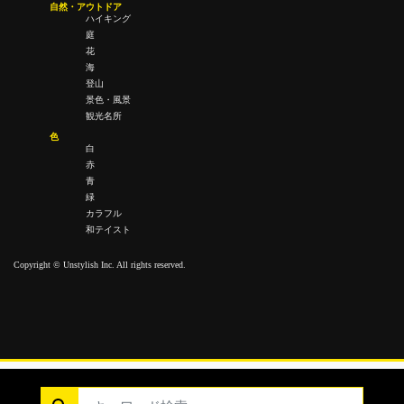
自然・アウトドア
ハイキング
庭
花
海
登山
景色・風景
観光名所
色
白
赤
青
緑
カラフル
和テイスト
Copyright © Unstylish Inc. All rights reserved.
Copyright © Unstylish Inc. All Rights Reserved.