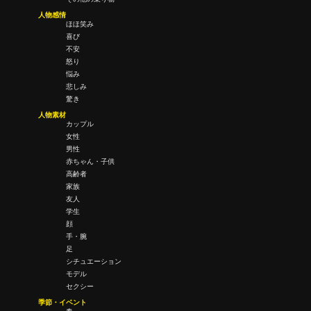
人物感情
ほほ笑み
喜び
不安
怒り
悩み
悲しみ
驚き
人物素材
カップル
女性
男性
赤ちゃん・子供
高齢者
家族
友人
学生
顔
手・腕
足
シチュエーション
モデル
セクシー
季節・イベント