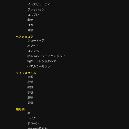
メンズビューティー
ファッション
コスプレ
着物
ヨガ
健康
ヘアカタログ
ショートヘア
ボブヘア
ロングヘア
ゆるふわ・フェミニン系ヘア
特殊・トレンド系ヘア
ヘアカラーリング
ライフスタイル
妊娠
恋愛
結婚
学校
趣味
病気
乗り物
車
バイク
ドローン
その他の乗り物