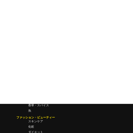
ワールドワイドウェブ
未来
研究所・ラボ
ビジネス・オフィス
オフィスワーク
コールセンター
デバイス
テレワーク
マネーライフ
会議・ミーティング
営業
経営
フード・ドリンク
肉
野菜
果物
料理
酒・飲酒
飲み物
香草・スパイス
魚
ファッション・ビューティー
スキンケア
化粧
ダイエット