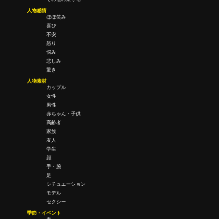
人物感情
ほほ笑み
喜び
不安
怒り
悩み
悲しみ
驚き
人物素材
カップル
女性
男性
赤ちゃん・子供
高齢者
家族
友人
学生
顔
手・腕
足
シチュエーション
モデル
セクシー
季節・イベント