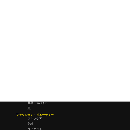
ワールドワイドウェブ
未来
研究所・ラボ
ビジネス・オフィス
オフィスワーク
コールセンター
デバイス
テレワーク
マネーライフ
会議・ミーティング
営業
経営
フード・ドリンク
肉
野菜
果物
料理
酒・飲酒
飲み物
香草・スパイス
魚
ファッション・ビューティー
スキンケア
化粧
ダイエット