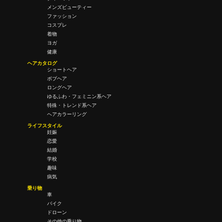
メンズビューティー
ファッション
コスプレ
着物
ヨガ
健康
ヘアカタログ
ショートヘア
ボブヘア
ロングヘア
ゆるふわ・フェミニン系ヘア
特殊・トレンド系ヘア
ヘアカラーリング
ライフスタイル
妊娠
恋愛
結婚
学校
趣味
病気
乗り物
車
バイク
ドローン
その他の乗り物