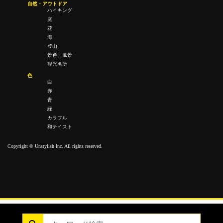
自然・アウトドア
ハイキング
庭
花
海
登山
景色・風景
観光名所
色
白
赤
青
緑
カラフル
和テイスト
Copyright © Unstylish Inc. All rights reserved.
Copyright © Unstylish Inc. All Rights Reserved.