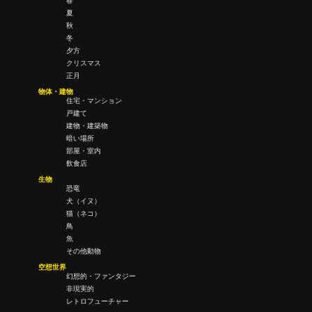
春
夏
秋
冬
夕方
クリスマス
正月
物体・建物
住宅・マンション
戸建て
建物・建築物
暗い場所
部屋・室内
飲食店
生物
恐竜
犬（イヌ）
猫（ネコ）
鳥
魚
その他動物
空想世界
幻想的・ファンタジー
非現実的
レトロフューチャー