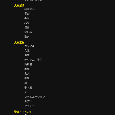
人物感情
ほほ笑み
喜び
不安
怒り
悩み
悲しみ
驚き
人物素材
カップル
女性
男性
赤ちゃん・子供
高齢者
家族
友人
学生
顔
手・腕
足
シチュエーション
モデル
セクシー
季節・イベント