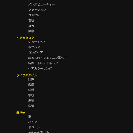
メンズビューティー
ファッション
コスプレ
着物
ヨガ
健康
ヘアカタログ
ショートヘア
ボブヘア
ロングヘア
ゆるふわ・フェミニン系ヘア
特殊・トレンド系ヘア
ヘアカラーリング
ライフスタイル
妊娠
恋愛
結婚
学校
趣味
病気
乗り物
車
バイク
ドローン
その他の乗り物