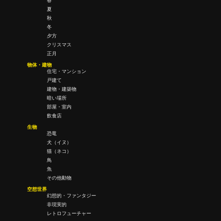
春
夏
秋
冬
夕方
クリスマス
正月
物体・建物
住宅・マンション
戸建て
建物・建築物
暗い場所
部屋・室内
飲食店
生物
恐竜
犬（イヌ）
猫（ネコ）
鳥
魚
その他動物
空想世界
幻想的・ファンタジー
非現実的
レトロフューチャー