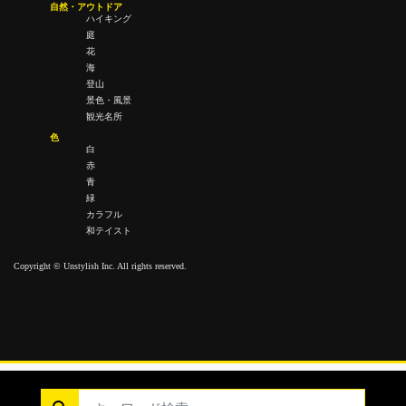
自然・アウトドア
ハイキング
庭
花
海
登山
景色・風景
観光名所
色
白
赤
青
緑
カラフル
和テイスト
Copyright © Unstylish Inc. All rights reserved.
Copyright © Unstylish Inc. All Rights Reserved.