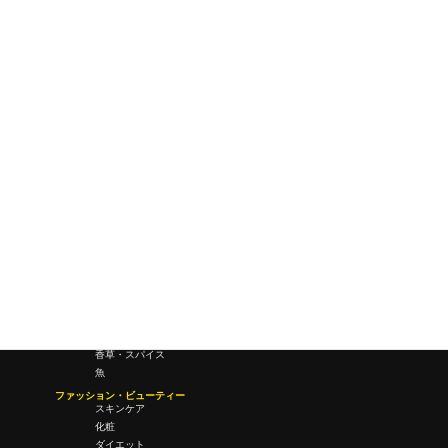
ワールドワイドウェブ
未来
研究所・ラボ
ビジネス・オフィス
オフィスワーク
コールセンター
デバイス
テレワーク
マネーライフ
会議・ミーティング
営業
経営
フード・ドリンク
肉
野菜
果物
料理
酒・飲酒
飲み物
香草・スパイス
魚
ファッション・ビューティー
スキンケア
化粧
ダイエット