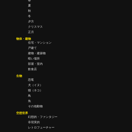
春
夏
秋
冬
夕方
クリスマス
正月
物体・建物
住宅・マンション
戸建て
建物・建築物
暗い場所
部屋・室内
飲食店
生物
恐竜
犬（イヌ）
猫（ネコ）
鳥
魚
その他動物
空想世界
幻想的・ファンタジー
非現実的
レトロフューチャー