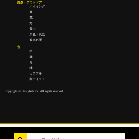
自然・アウトドア
ハイキング
庭
花
海
登山
景色・風景
観光名所
色
白
赤
青
緑
カラフル
和テイスト
Copyright © Unstylish Inc. All rights reserved.
Copyright © Unstylish Inc. All Rights Reserved.