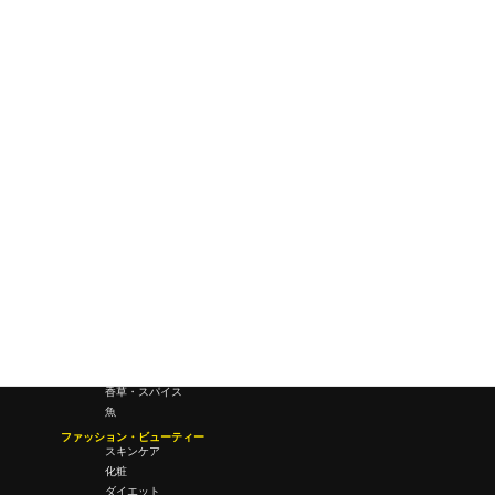
ワールドワイドウェブ
未来
研究所・ラボ
ビジネス・オフィス
オフィスワーク
コールセンター
デバイス
テレワーク
マネーライフ
会議・ミーティング
営業
経営
フード・ドリンク
肉
野菜
果物
料理
酒・飲酒
飲み物
香草・スパイス
魚
ファッション・ビューティー
スキンケア
化粧
ダイエット