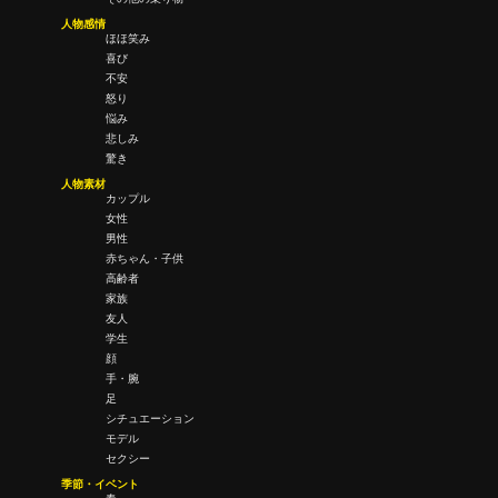
人物感情
ほほ笑み
喜び
不安
怒り
悩み
悲しみ
驚き
人物素材
カップル
女性
男性
赤ちゃん・子供
高齢者
家族
友人
学生
顔
手・腕
足
シチュエーション
モデル
セクシー
季節・イベント