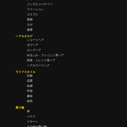
メンズビューティー
ファッション
コスプレ
着物
ヨガ
健康
ヘアカタログ
ショートヘア
ボブヘア
ロングヘア
ゆるふわ・フェミニン系ヘア
特殊・トレンド系ヘア
ヘアカラーリング
ライフスタイル
妊娠
恋愛
結婚
学校
趣味
病気
乗り物
車
バイク
ドローン
その他の乗り物