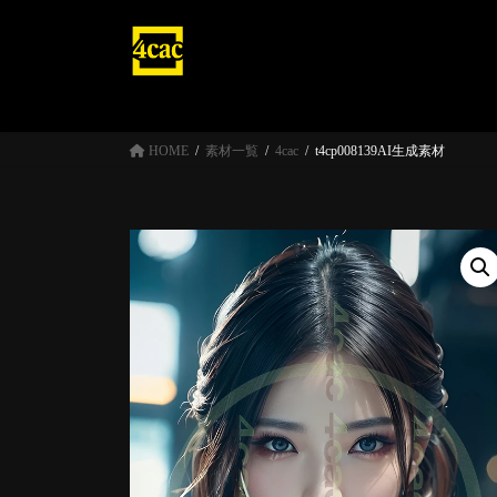
コ
ナ
ン
ビ
テ
ゲ
ン
ー
ツ
シ
へ
ョ
HOME
素材一覧
4cac
t4cp008139AI生成素材
ス
ン
キ
に
ッ
移
プ
動