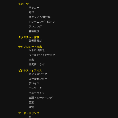
スポーツ
サッカー
野球
スタジアム/競技場
トレーニング・筋トレ
ランニング
各種競技
テクスチャ・背景
背景用素材
テクノロジー・未来
レトロ-創世記
ワールドワイドウェブ
未来
研究所・ラボ
ビジネス・オフィス
オフィスワーク
コールセンター
デバイス
テレワーク
マネーライフ
会議・ミーティング
営業
経営
フード・ドリンク
肉