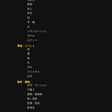
家族
友人
学生
顔
手・腕
足
シチュエーション
モデル
セクシー
季節・イベント
春
夏
秋
冬
夕方
クリスマス
正月
物体・建物
住宅・マンション
戸建て
建物・建築物
暗い場所
部屋・室内
飲食店