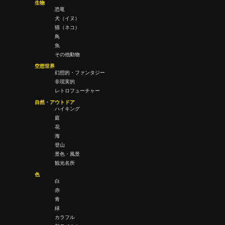
生物
恐竜
犬（イヌ）
猫（ネコ）
鳥
魚
その他動物
空想世界
幻想的・ファンタジー
非現実的
レトロフューチャー
自然・アウトドア
ハイキング
庭
花
海
登山
景色・風景
観光名所
色
白
赤
青
緑
カラフル