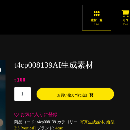
素材一覧
カゴ
List
Cart
t4cp008139AI生成素材
100
¥
t4cp008139AI
お買い物カゴに追加
生
成
素
お気に入りに登録
材
商品コード:
t4cp008139
カテゴリー:
写真生成媒体
,
縦型
個
2:3 [vertical]
ブランド:
4cac