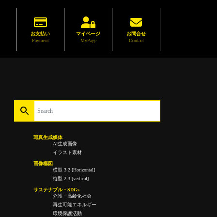
お支払い
マイページ
お問合せ
Payment
MyPage
Contact
写真生成媒体
AI生成画像
イラスト素材
画像構図
横型 3:2 [Horizontal]
縦型 2:3 [vertical]
サステナブル・SDGs
介護・高齢化社会
再生可能エネルギー
環境保護活動