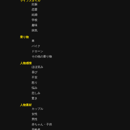
ライフスタイル
妊娠
恋愛
結婚
学校
趣味
病気
乗り物
車
バイク
ドローン
その他の乗り物
人物感情
ほほ笑み
喜び
不安
怒り
悩み
悲しみ
驚き
人物素材
カップル
女性
男性
赤ちゃん・子供
高齢者