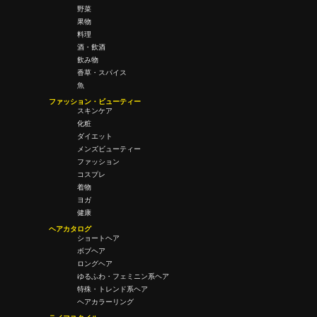
野菜
果物
料理
酒・飲酒
飲み物
香草・スパイス
魚
ファッション・ビューティー
スキンケア
化粧
ダイエット
メンズビューティー
ファッション
コスプレ
着物
ヨガ
健康
ヘアカタログ
ショートヘア
ボブヘア
ロングヘア
ゆるふわ・フェミニン系ヘア
特殊・トレンド系ヘア
ヘアカラーリング