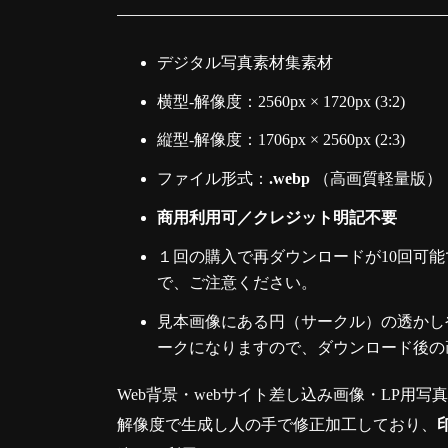
デジタル写真素材集素材
横型-解像度：2560px × 1720px (3:2)
縦型-解像度：1706px × 2560px (2:3)
ファイル形式：
.webp
（高画質軽量版）
商用利用可／クレジット明記不要
１回の購入で再ダウンロードが10回可能
で、ご注意ください。
見本画像にある円（サークル）の透かしや
ークになりますので、ダウンロード後の
Web背景・webサイト差し込み画像・LP用写
解像度で生成し人の手で修正加工しており、