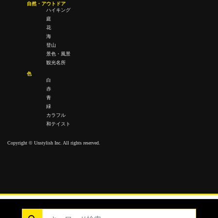
自然・アウトドア
ハイキング
庭
花
海
登山
景色・風景
観光名所
色
白
赤
青
緑
カラフル
和テイスト
Copyright © Unstylish Inc. All rights reserved.
Copyright © Unstylish Inc. All Rights Reserved.