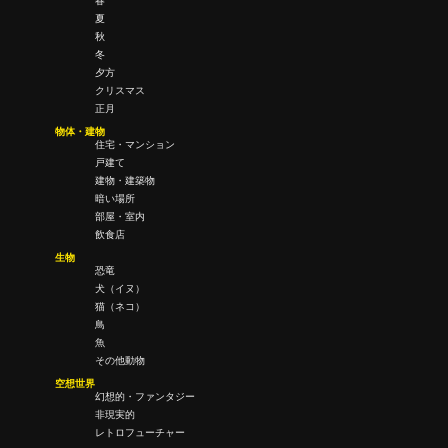
春
夏
秋
冬
夕方
クリスマス
正月
物体・建物
住宅・マンション
戸建て
建物・建築物
暗い場所
部屋・室内
飲食店
生物
恐竜
犬（イヌ）
猫（ネコ）
鳥
魚
その他動物
空想世界
幻想的・ファンタジー
非現実的
レトロフューチャー