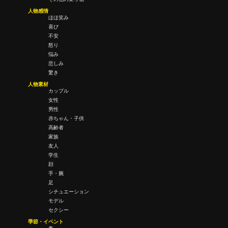
人物感情
ほほ笑み
喜び
不安
怒り
悩み
悲しみ
驚き
人物素材
カップル
女性
男性
赤ちゃん・子供
高齢者
家族
友人
学生
顔
手・腕
足
シチュエーション
モデル
セクシー
季節・イベント