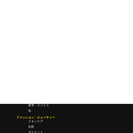
ワールドワイドウェブ
未来
研究所・ラボ
ビジネス・オフィス
オフィスワーク
コールセンター
デバイス
テレワーク
マネーライフ
会議・ミーティング
営業
経営
フード・ドリンク
肉
野菜
果物
料理
酒・飲酒
飲み物
香草・スパイス
魚
ファッション・ビューティー
スキンケア
化粧
ダイエット