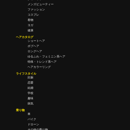
メンズビューティー
ファッション
コスプレ
着物
ヨガ
健康
ヘアカタログ
ショートヘア
ボブヘア
ロングヘア
ゆるふわ・フェミニン系ヘア
特殊・トレンド系ヘア
ヘアカラーリング
ライフスタイル
妊娠
恋愛
結婚
学校
趣味
病気
乗り物
車
バイク
ドローン
その他の乗り物