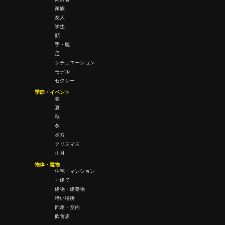
家族
友人
学生
顔
手・腕
足
シチュエーション
モデル
セクシー
季節・イベント
春
夏
秋
冬
夕方
クリスマス
正月
物体・建物
住宅・マンション
戸建て
建物・建築物
暗い場所
部屋・室内
飲食店