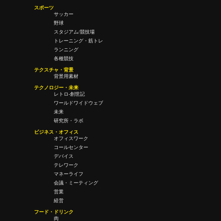
スポーツ
サッカー
野球
スタジアム/競技場
トレーニング・筋トレ
ランニング
各種競技
テクスチャ・背景
背景用素材
テクノロジー・未来
レトロ-創世記
ワールドワイドウェブ
未来
研究所・ラボ
ビジネス・オフィス
オフィスワーク
コールセンター
デバイス
テレワーク
マネーライフ
会議・ミーティング
営業
経営
フード・ドリンク
肉