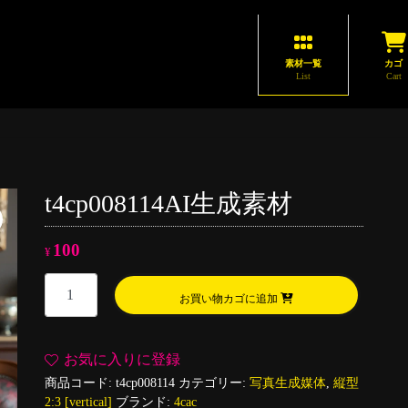
素材一覧
カゴ
List
Cart
t4cp008114AI生成素材
100
¥
t4cp008114AI
お買い物カゴに追加
生
成
素
お気に入りに登録
材
商品コード:
t4cp008114
カテゴリー:
写真生成媒体
,
縦型
個
2:3 [vertical]
ブランド:
4cac