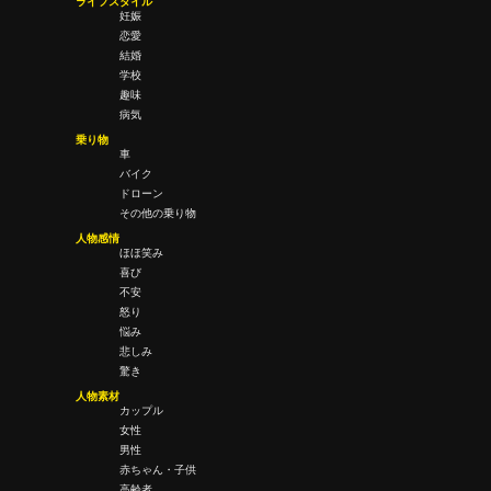
ライフスタイル
妊娠
恋愛
結婚
学校
趣味
病気
乗り物
車
バイク
ドローン
その他の乗り物
人物感情
ほほ笑み
喜び
不安
怒り
悩み
悲しみ
驚き
人物素材
カップル
女性
男性
赤ちゃん・子供
高齢者