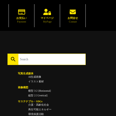
お支払い
マイページ
お問合せ
Payment
MyPage
Contact
写真生成媒体
AI生成画像
イラスト素材
画像構図
横型 3:2 [Horizontal]
縦型 2:3 [vertical]
サステナブル・SDGs
介護・高齢化社会
再生可能エネルギー
環境保護活動