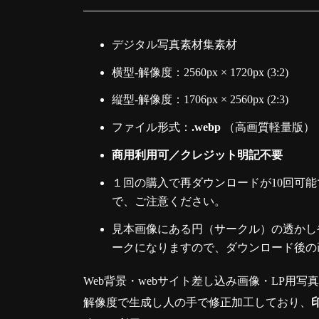
デジタル写真素材集素材
横型-解像度：2560px × 1720px (3:2)
縦型-解像度：1706px × 2560px (2:3)
ファイル形式：
.webp
（高画質軽量版）
商用利用可／クレジット明記不要
１回の購入で再ダウンロードが10回可能
で、ご注意ください。
見本画像にある円（サークル）の透かしや
ークになりますので、ダウンロード後の
Web背景・webサイト差し込み画像・LP用写
解像度で生成し人の手で修正加工しており、