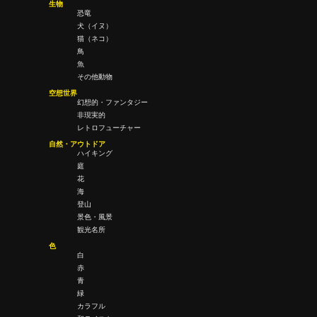
生物
恐竜
犬（イヌ）
猫（ネコ）
鳥
魚
その他動物
空想世界
幻想的・ファンタジー
非現実的
レトロフューチャー
自然・アウトドア
ハイキング
庭
花
海
登山
景色・風景
観光名所
色
白
赤
青
緑
カラフル