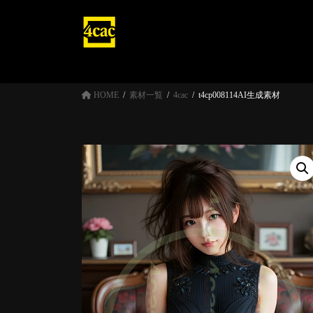
コ
ナ
ン
ビ
テ
ゲ
ン
ー
ツ
シ
へ
ョ
HOME
素材一覧
4cac
t4cp008114AI生成素材
ス
ン
キ
に
ッ
移
プ
動