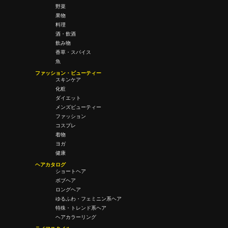
野菜
果物
料理
酒・飲酒
飲み物
香草・スパイス
魚
ファッション・ビューティー
スキンケア
化粧
ダイエット
メンズビューティー
ファッション
コスプレ
着物
ヨガ
健康
ヘアカタログ
ショートヘア
ボブヘア
ロングヘア
ゆるふわ・フェミニン系ヘア
特殊・トレンド系ヘア
ヘアカラーリング