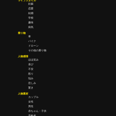
ライフスタイル
妊娠
恋愛
結婚
学校
趣味
病気
乗り物
車
バイク
ドローン
その他の乗り物
人物感情
ほほ笑み
喜び
不安
怒り
悩み
悲しみ
驚き
人物素材
カップル
女性
男性
赤ちゃん・子供
高齢者