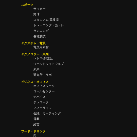
スポーツ
サッカー
野球
スタジアム/競技場
トレーニング・筋トレ
ランニング
各種競技
テクスチャ・背景
背景用素材
テクノロジー・未来
レトロ-創世記
ワールドワイドウェブ
未来
研究所・ラボ
ビジネス・オフィス
オフィスワーク
コールセンター
デバイス
テレワーク
マネーライフ
会議・ミーティング
営業
経営
フード・ドリンク
肉