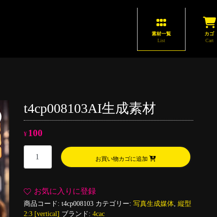
素材一覧
カゴ
List
Cart
t4cp008103AI生成素材
100
¥
t4cp008103AI
お買い物カゴに追加
生
成
素
お気に入りに登録
材
商品コード:
t4cp008103
カテゴリー:
写真生成媒体
,
縦型
個
2:3 [vertical]
ブランド:
4cac