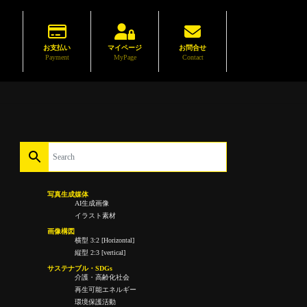
お支払い
マイページ
お問合せ
Payment
MyPage
Contact
写真生成媒体
AI生成画像
イラスト素材
画像構図
横型 3:2 [Horizontal]
縦型 2:3 [vertical]
サステナブル・SDGs
介護・高齢化社会
再生可能エネルギー
環境保護活動