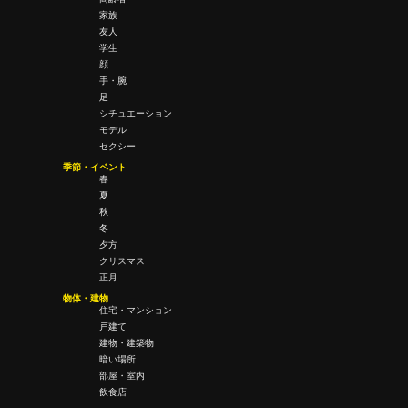
家族
友人
学生
顔
手・腕
足
シチュエーション
モデル
セクシー
季節・イベント
春
夏
秋
冬
夕方
クリスマス
正月
物体・建物
住宅・マンション
戸建て
建物・建築物
暗い場所
部屋・室内
飲食店