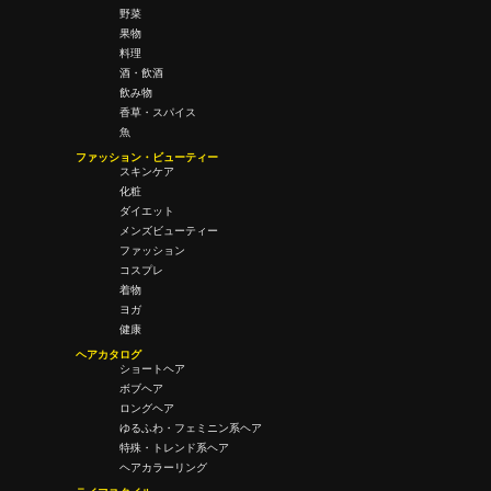
野菜
果物
料理
酒・飲酒
飲み物
香草・スパイス
魚
ファッション・ビューティー
スキンケア
化粧
ダイエット
メンズビューティー
ファッション
コスプレ
着物
ヨガ
健康
ヘアカタログ
ショートヘア
ボブヘア
ロングヘア
ゆるふわ・フェミニン系ヘア
特殊・トレンド系ヘア
ヘアカラーリング