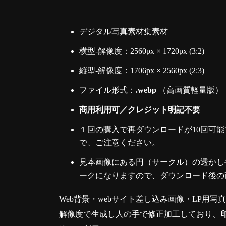
デジタル写真素材集素材
横型-解像度：2560px × 1720px (3:2)
縦型-解像度：1706px × 2560px (2:3)
ファイル形式：
.webp
（高画質軽量版）
商用利用可／クレジット明記不要
１回の購入で再ダウンロードが10回可能
で、ご注意ください。
見本画像にある円（サークル）の透かしや
ークになりますので、ダウンロード後の
Web背景・webサイト差し込み画像・LP用写
解像度で生成し人の手で修正加工しており、