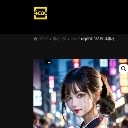
コ
ナ
ン
ビ
テ
ゲ
ン
ー
ツ
シ
へ
ョ
HOME
素材一覧
4cac
t4cp008103AI生成素材
ス
ン
キ
に
ッ
移
プ
動