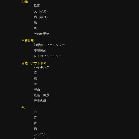
生物
恐竜
犬（イヌ）
猫（ネコ）
鳥
魚
その他動物
空想世界
幻想的・ファンタジー
非現実的
レトロフューチャー
自然・アウトドア
ハイキング
庭
花
海
登山
景色・風景
観光名所
色
白
赤
青
緑
カラフル