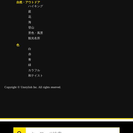
自然・アウトドア
ハイキング
庭
花
海
登山
景色・風景
観光名所
色
白
赤
青
緑
カラフル
和テイスト
Copyright © Unstylish Inc. All rights reserved.
Copyright © Unstylish Inc. All Rights Reserved.