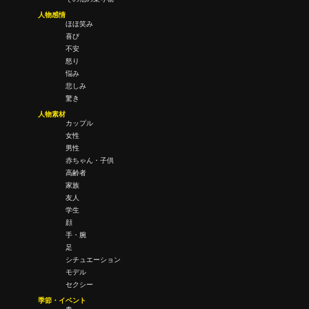
人物感情
ほほ笑み
喜び
不安
怒り
悩み
悲しみ
驚き
人物素材
カップル
女性
男性
赤ちゃん・子供
高齢者
家族
友人
学生
顔
手・腕
足
シチュエーション
モデル
セクシー
季節・イベント