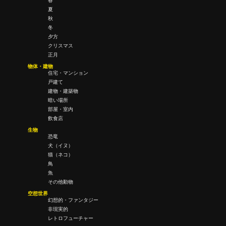
春
夏
秋
冬
夕方
クリスマス
正月
物体・建物
住宅・マンション
戸建て
建物・建築物
暗い場所
部屋・室内
飲食店
生物
恐竜
犬（イヌ）
猫（ネコ）
鳥
魚
その他動物
空想世界
幻想的・ファンタジー
非現実的
レトロフューチャー