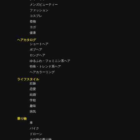
メンズビューティー
ファッション
コスプレ
着物
ヨガ
健康
ヘアカタログ
ショートヘア
ボブヘア
ロングヘア
ゆるふわ・フェミニン系ヘア
特殊・トレンド系ヘア
ヘアカラーリング
ライフスタイル
妊娠
恋愛
結婚
学校
趣味
病気
乗り物
車
バイク
ドローン
その他の乗り物