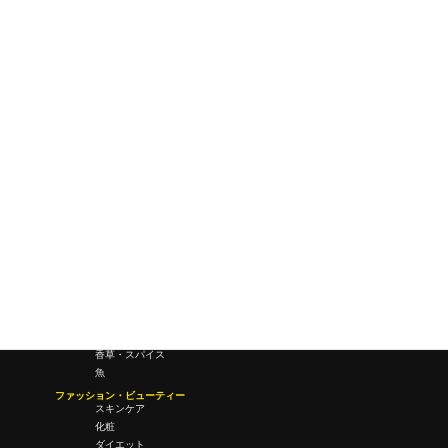
ワールドワイドウェブ
未来
研究所・ラボ
ビジネス・オフィス
オフィスワーク
コールセンター
デバイス
テレワーク
マネーライフ
会議・ミーティング
営業
経営
フード・ドリンク
肉
野菜
果物
料理
酒・飲酒
飲み物
香草・スパイス
魚
ファッション・ビューティー
スキンケア
化粧
ダイエット