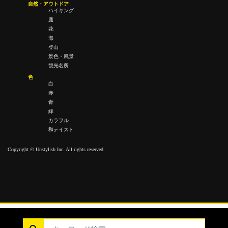
自然・アウトドア
ハイキング
庭
花
海
登山
景色・風景
観光名所
色
白
赤
青
緑
カラフル
和テイスト
Copyright © Unstylish Inc. All rights reserved.
Copyright © Unstylish Inc. All Rights Reserved.