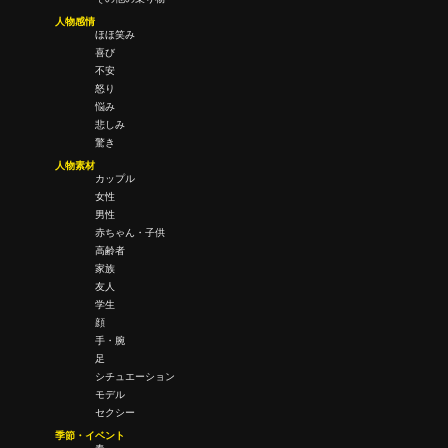
人物感情
ほほ笑み
喜び
不安
怒り
悩み
悲しみ
驚き
人物素材
カップル
女性
男性
赤ちゃん・子供
高齢者
家族
友人
学生
顔
手・腕
足
シチュエーション
モデル
セクシー
季節・イベント