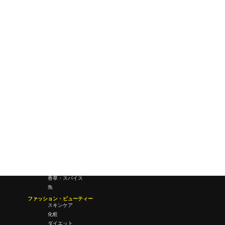
ワールドワイドウェブ
未来
研究所・ラボ
ビジネス・オフィス
オフィスワーク
コールセンター
デバイス
テレワーク
マネーライフ
会議・ミーティング
営業
経営
フード・ドリンク
肉
野菜
果物
料理
酒・飲酒
飲み物
香草・スパイス
魚
ファッション・ビューティー
スキンケア
化粧
ダイエット