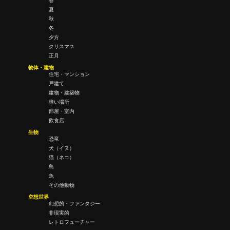
春
夏
秋
冬
夕方
クリスマス
正月
物体・建物
住宅・マンション
戸建て
建物・建築物
暗い場所
部屋・室内
飲食店
生物
恐竜
犬（イヌ）
猫（ネコ）
鳥
魚
その他動物
空想世界
幻想的・ファンタジー
非現実的
レトロフューチャー