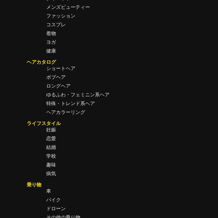
メンズビューティー
ファッション
コスプレ
着物
ヨガ
健康
ヘアカタログ
ショートヘア
ボブヘア
ロングヘア
ゆるふわ・フェミニン系ヘア
特殊・トレンド系ヘア
ヘアカラーリング
ライフスタイル
妊娠
恋愛
結婚
学校
趣味
病気
乗り物
車
バイク
ドローン
その他の乗り物