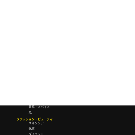
ワールドワイドウェブ
未来
研究所・ラボ
ビジネス・オフィス
オフィスワーク
コールセンター
デバイス
テレワーク
マネーライフ
会議・ミーティング
営業
経営
フード・ドリンク
肉
野菜
果物
料理
酒・飲酒
飲み物
香草・スパイス
魚
ファッション・ビューティー
スキンケア
化粧
ダイエット