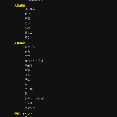
人物感情
ほほ笑み
喜び
不安
怒り
悩み
悲しみ
驚き
人物素材
カップル
女性
男性
赤ちゃん・子供
高齢者
家族
友人
学生
顔
手・腕
足
シチュエーション
モデル
セクシー
季節・イベント