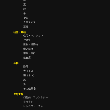
春
夏
秋
冬
夕方
クリスマス
正月
物体・建物
住宅・マンション
戸建て
建物・建築物
暗い場所
部屋・室内
飲食店
生物
恐竜
犬（イヌ）
猫（ネコ）
鳥
魚
その他動物
空想世界
幻想的・ファンタジー
非現実的
レトロフューチャー