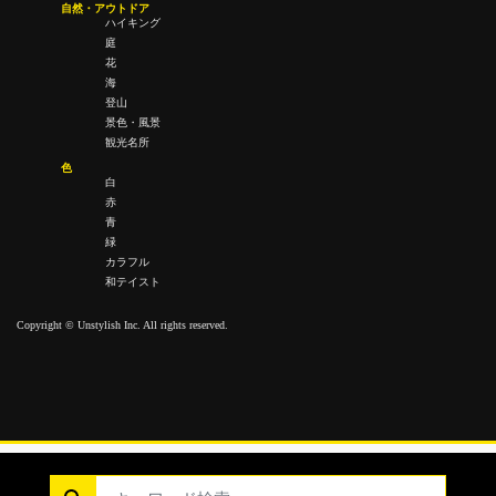
自然・アウトドア
ハイキング
庭
花
海
登山
景色・風景
観光名所
色
白
赤
青
緑
カラフル
和テイスト
Copyright © Unstylish Inc. All rights reserved.
Copyright © Unstylish Inc. All Rights Reserved.