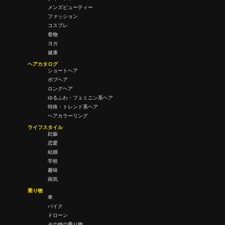
メンズビューティー
ファッション
コスプレ
着物
ヨガ
健康
ヘアカタログ
ショートヘア
ボブヘア
ロングヘア
ゆるふわ・フェミニン系ヘア
特殊・トレンド系ヘア
ヘアカラーリング
ライフスタイル
妊娠
恋愛
結婚
学校
趣味
病気
乗り物
車
バイク
ドローン
その他の乗り物