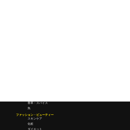
ワールドワイドウェブ
未来
研究所・ラボ
ビジネス・オフィス
オフィスワーク
コールセンター
デバイス
テレワーク
マネーライフ
会議・ミーティング
営業
経営
フード・ドリンク
肉
野菜
果物
料理
酒・飲酒
飲み物
香草・スパイス
魚
ファッション・ビューティー
スキンケア
化粧
ダイエット