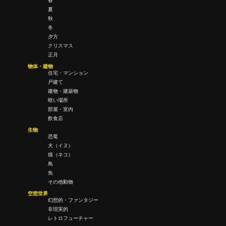
春
夏
秋
冬
夕方
クリスマス
正月
物体・建物
住宅・マンション
戸建て
建物・建築物
暗い場所
部屋・室内
飲食店
生物
恐竜
犬（イヌ）
猫（ネコ）
鳥
魚
その他動物
空想世界
幻想的・ファンタジー
非現実的
レトロフューチャー