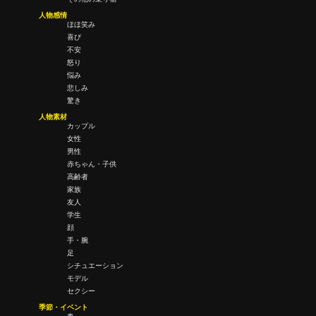
人物感情
ほほ笑み
喜び
不安
怒り
悩み
悲しみ
驚き
人物素材
カップル
女性
男性
赤ちゃん・子供
高齢者
家族
友人
学生
顔
手・腕
足
シチュエーション
モデル
セクシー
季節・イベント