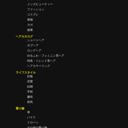
メンズビューティー
ファッション
コスプレ
着物
ヨガ
健康
ヘアカタログ
ショートヘア
ボブヘア
ロングヘア
ゆるふわ・フェミニン系ヘア
特殊・トレンド系ヘア
ヘアカラーリング
ライフスタイル
妊娠
恋愛
結婚
学校
趣味
病気
乗り物
車
バイク
ドローン
その他の乗り物