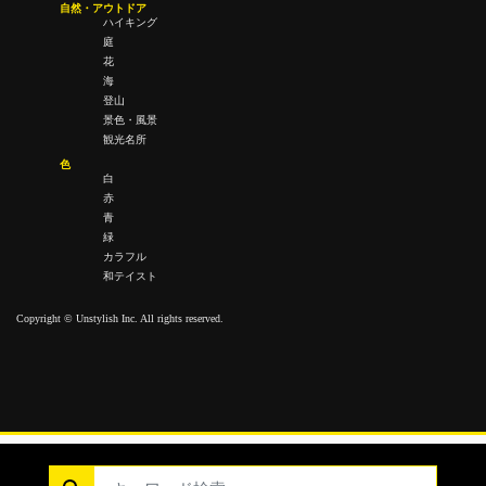
自然・アウトドア
ハイキング
庭
花
海
登山
景色・風景
観光名所
色
白
赤
青
緑
カラフル
和テイスト
Copyright © Unstylish Inc. All rights reserved.
Copyright © Unstylish Inc. All Rights Reserved.