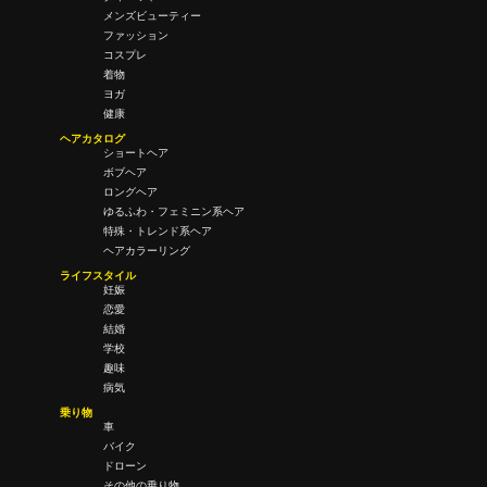
メンズビューティー
ファッション
コスプレ
着物
ヨガ
健康
ヘアカタログ
ショートヘア
ボブヘア
ロングヘア
ゆるふわ・フェミニン系ヘア
特殊・トレンド系ヘア
ヘアカラーリング
ライフスタイル
妊娠
恋愛
結婚
学校
趣味
病気
乗り物
車
バイク
ドローン
その他の乗り物