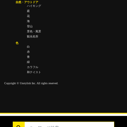
自然・アウトドア
ハイキング
庭
花
海
登山
景色・風景
観光名所
色
白
赤
青
緑
カラフル
和テイスト
Copyright © Unstylish Inc. All rights reserved.
Copyright © Unstylish Inc. All Rights Reserved.