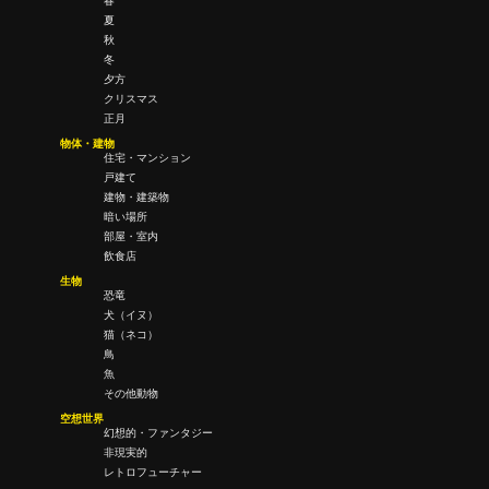
春
夏
秋
冬
夕方
クリスマス
正月
物体・建物
住宅・マンション
戸建て
建物・建築物
暗い場所
部屋・室内
飲食店
生物
恐竜
犬（イヌ）
猫（ネコ）
鳥
魚
その他動物
空想世界
幻想的・ファンタジー
非現実的
レトロフューチャー