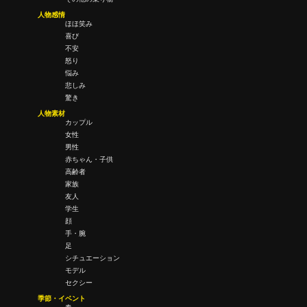
人物感情
ほほ笑み
喜び
不安
怒り
悩み
悲しみ
驚き
人物素材
カップル
女性
男性
赤ちゃん・子供
高齢者
家族
友人
学生
顔
手・腕
足
シチュエーション
モデル
セクシー
季節・イベント