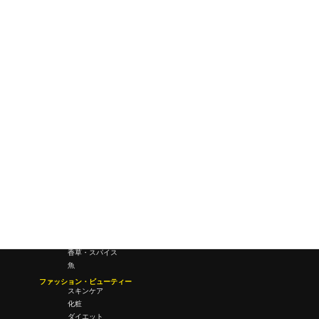
ワールドワイドウェブ
未来
研究所・ラボ
ビジネス・オフィス
オフィスワーク
コールセンター
デバイス
テレワーク
マネーライフ
会議・ミーティング
営業
経営
フード・ドリンク
肉
野菜
果物
料理
酒・飲酒
飲み物
香草・スパイス
魚
ファッション・ビューティー
スキンケア
化粧
ダイエット