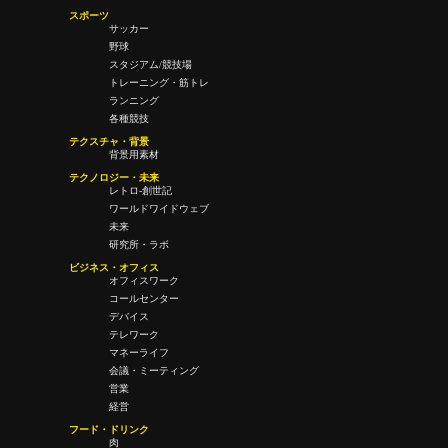
スポーツ
サッカー
野球
スタジアム/競技場
トレーニング・筋トレ
ランニング
各種競技
テクスチャ・背景
背景用素材
テクノロジー・未来
レトロ-創世記
ワールドワイドウェブ
未来
研究所・ラボ
ビジネス・オフィス
オフィスワーク
コールセンター
デバイス
テレワーク
マネーライフ
会議・ミーティング
営業
経営
フード・ドリンク
肉