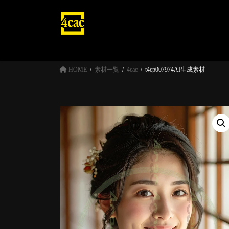
コ
ナ
ン
ビ
テ
ゲ
ン
ー
ツ
シ
へ
ョ
HOME
素材一覧
4cac
t4cp007974AI生成素材
ス
ン
キ
に
ッ
移
プ
動