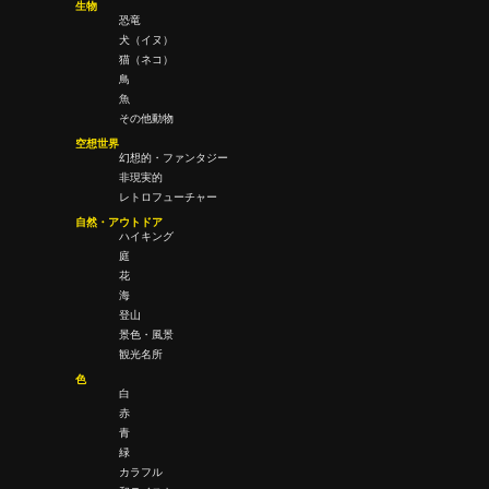
生物
恐竜
犬（イヌ）
猫（ネコ）
鳥
魚
その他動物
空想世界
幻想的・ファンタジー
非現実的
レトロフューチャー
自然・アウトドア
ハイキング
庭
花
海
登山
景色・風景
観光名所
色
白
赤
青
緑
カラフル