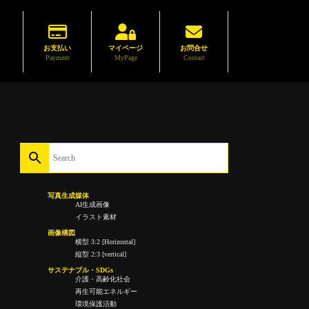
お支払い
マイページ
お問合せ
Payment
MyPage
Contact
写真生成媒体
AI生成画像
イラスト素材
画像構図
横型 3:2 [Horizontal]
縦型 2:3 [vertical]
サステナブル・SDGs
介護・高齢化社会
再生可能エネルギー
環境保護活動