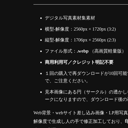
デジタル写真素材集素材
横型-解像度：2560px × 1720px (3:2)
縦型-解像度：1706px × 2560px (2:3)
ファイル形式：
.webp
（高画質軽量版）
商用利用可／クレジット明記不要
１回の購入で再ダウンロードが10回可能
で、ご注意ください。
見本画像にある円（サークル）の透かしや
ークになりますので、ダウンロード後の
Web背景・webサイト差し込み画像・LP用写
解像度で生成し人の手で修正加工しており、