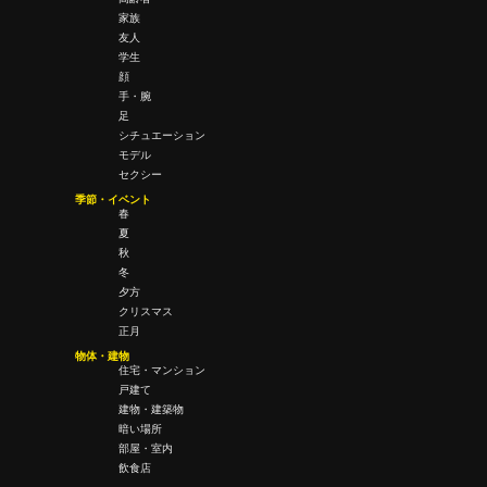
家族
友人
学生
顔
手・腕
足
シチュエーション
モデル
セクシー
季節・イベント
春
夏
秋
冬
夕方
クリスマス
正月
物体・建物
住宅・マンション
戸建て
建物・建築物
暗い場所
部屋・室内
飲食店