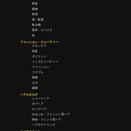
野菜
果物
料理
酒・飲酒
飲み物
香草・スパイス
魚
ファッション・ビューティー
スキンケア
化粧
ダイエット
メンズビューティー
ファッション
コスプレ
着物
ヨガ
健康
ヘアカタログ
ショートヘア
ボブヘア
ロングヘア
ゆるふわ・フェミニン系ヘア
特殊・トレンド系ヘア
ヘアカラーリング