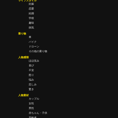
ライフスタイル
妊娠
恋愛
結婚
学校
趣味
病気
乗り物
車
バイク
ドローン
その他の乗り物
人物感情
ほほ笑み
喜び
不安
怒り
悩み
悲しみ
驚き
人物素材
カップル
女性
男性
赤ちゃん・子供
高齢者