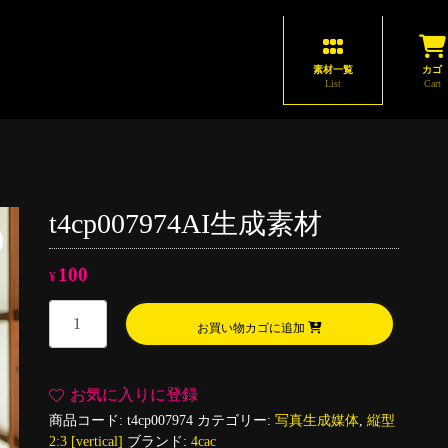
素材一覧
カゴ
List
Cart
t4cp007974AI生成素材
100
¥
t4cp007974AI
お買い物カゴに追加
生
成
素
お気に入りに登録
材
商品コード:
t4cp007974
カテゴリー:
写真生成媒体
,
縦型
個
2:3 [vertical]
ブランド:
4cac