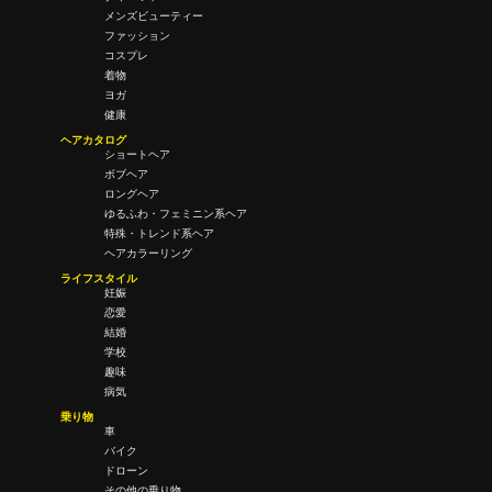
メンズビューティー
ファッション
コスプレ
着物
ヨガ
健康
ヘアカタログ
ショートヘア
ボブヘア
ロングヘア
ゆるふわ・フェミニン系ヘア
特殊・トレンド系ヘア
ヘアカラーリング
ライフスタイル
妊娠
恋愛
結婚
学校
趣味
病気
乗り物
車
バイク
ドローン
その他の乗り物