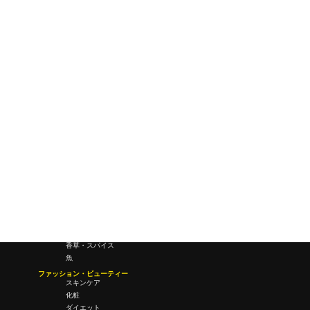
ワールドワイドウェブ
未来
研究所・ラボ
ビジネス・オフィス
オフィスワーク
コールセンター
デバイス
テレワーク
マネーライフ
会議・ミーティング
営業
経営
フード・ドリンク
肉
野菜
果物
料理
酒・飲酒
飲み物
香草・スパイス
魚
ファッション・ビューティー
スキンケア
化粧
ダイエット