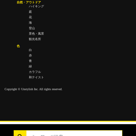
自然・アウトドア
ハイキング
庭
花
海
登山
景色・風景
観光名所
色
白
赤
青
緑
カラフル
和テイスト
Copyright © Unstylish Inc. All rights reserved.
Copyright © Unstylish Inc. All Rights Reserved.