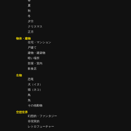
春
夏
秋
冬
夕方
クリスマス
正月
物体・建物
住宅・マンション
戸建て
建物・建築物
暗い場所
部屋・室内
飲食店
生物
恐竜
犬（イヌ）
猫（ネコ）
鳥
魚
その他動物
空想世界
幻想的・ファンタジー
非現実的
レトロフューチャー