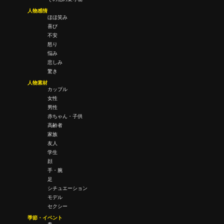
人物感情
ほほ笑み
喜び
不安
怒り
悩み
悲しみ
驚き
人物素材
カップル
女性
男性
赤ちゃん・子供
高齢者
家族
友人
学生
顔
手・腕
足
シチュエーション
モデル
セクシー
季節・イベント