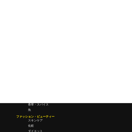
ワールドワイドウェブ
未来
研究所・ラボ
ビジネス・オフィス
オフィスワーク
コールセンター
デバイス
テレワーク
マネーライフ
会議・ミーティング
営業
経営
フード・ドリンク
肉
野菜
果物
料理
酒・飲酒
飲み物
香草・スパイス
魚
ファッション・ビューティー
スキンケア
化粧
ダイエット