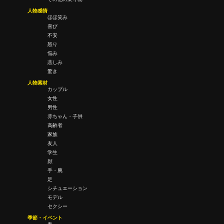
人物感情
ほほ笑み
喜び
不安
怒り
悩み
悲しみ
驚き
人物素材
カップル
女性
男性
赤ちゃん・子供
高齢者
家族
友人
学生
顔
手・腕
足
シチュエーション
モデル
セクシー
季節・イベント