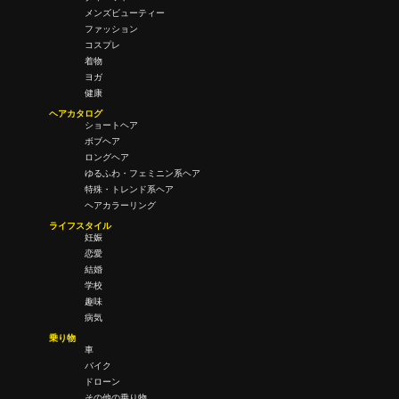
メンズビューティー
ファッション
コスプレ
着物
ヨガ
健康
ヘアカタログ
ショートヘア
ボブヘア
ロングヘア
ゆるふわ・フェミニン系ヘア
特殊・トレンド系ヘア
ヘアカラーリング
ライフスタイル
妊娠
恋愛
結婚
学校
趣味
病気
乗り物
車
バイク
ドローン
その他の乗り物