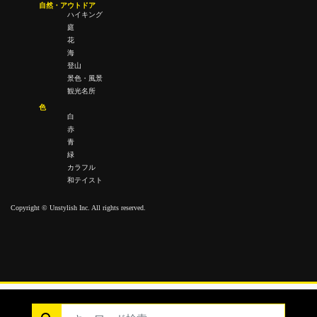
自然・アウトドア
ハイキング
庭
花
海
登山
景色・風景
観光名所
色
白
赤
青
緑
カラフル
和テイスト
Copyright © Unstylish Inc. All rights reserved.
Copyright © Unstylish Inc. All Rights Reserved.