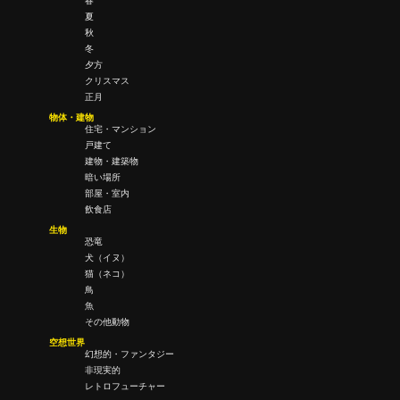
春
夏
秋
冬
夕方
クリスマス
正月
物体・建物
住宅・マンション
戸建て
建物・建築物
暗い場所
部屋・室内
飲食店
生物
恐竜
犬（イヌ）
猫（ネコ）
鳥
魚
その他動物
空想世界
幻想的・ファンタジー
非現実的
レトロフューチャー