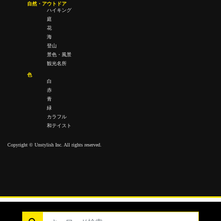
自然・アウトドア
ハイキング
庭
花
海
登山
景色・風景
観光名所
色
白
赤
青
緑
カラフル
和テイスト
Copyright © Unstylish Inc. All rights reserved.
Copyright © Unstylish Inc. All Rights Reserved.