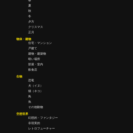
春
夏
秋
冬
夕方
クリスマス
正月
物体・建物
住宅・マンション
戸建て
建物・建築物
暗い場所
部屋・室内
飲食店
生物
恐竜
犬（イヌ）
猫（ネコ）
鳥
魚
その他動物
空想世界
幻想的・ファンタジー
非現実的
レトロフューチャー