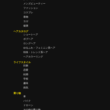
メンズビューティー
ファッション
コスプレ
着物
ヨガ
健康
ヘアカタログ
ショートヘア
ボブヘア
ロングヘア
ゆるふわ・フェミニン系ヘア
特殊・トレンド系ヘア
ヘアカラーリング
ライフスタイル
妊娠
恋愛
結婚
学校
趣味
病気
乗り物
車
バイク
ドローン
その他の乗り物