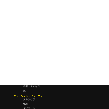
ワールドワイドウェブ
未来
研究所・ラボ
ビジネス・オフィス
オフィスワーク
コールセンター
デバイス
テレワーク
マネーライフ
会議・ミーティング
営業
経営
フード・ドリンク
肉
野菜
果物
料理
酒・飲酒
飲み物
香草・スパイス
魚
ファッション・ビューティー
スキンケア
化粧
ダイエット