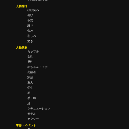
人物感情
ほほ笑み
喜び
不安
怒り
悩み
悲しみ
驚き
人物素材
カップル
女性
男性
赤ちゃん・子供
高齢者
家族
友人
学生
顔
手・腕
足
シチュエーション
モデル
セクシー
季節・イベント