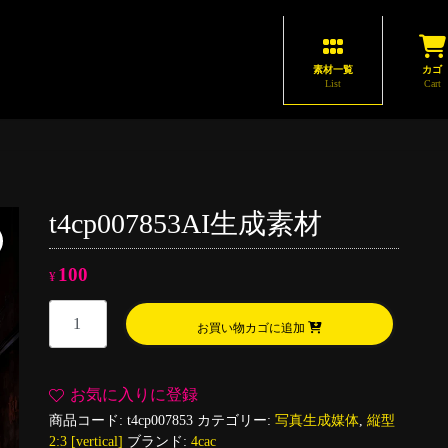
素材一覧
カゴ
List
Cart
t4cp007853AI生成素材
100
¥
t4cp007853AI
お買い物カゴに追加
生
成
素
お気に入りに登録
材
商品コード:
t4cp007853
カテゴリー:
写真生成媒体
,
縦型
個
2:3 [vertical]
ブランド:
4cac