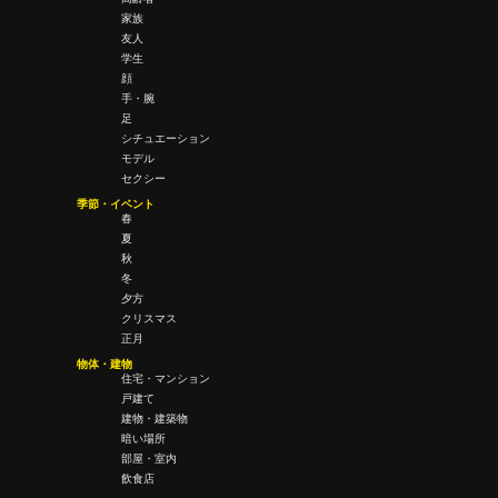
家族
友人
学生
顔
手・腕
足
シチュエーション
モデル
セクシー
季節・イベント
春
夏
秋
冬
夕方
クリスマス
正月
物体・建物
住宅・マンション
戸建て
建物・建築物
暗い場所
部屋・室内
飲食店