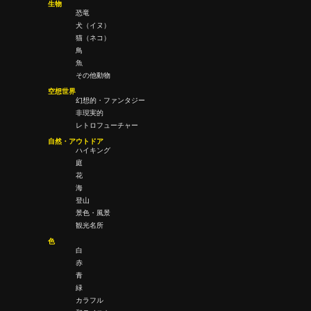
生物
恐竜
犬（イヌ）
猫（ネコ）
鳥
魚
その他動物
空想世界
幻想的・ファンタジー
非現実的
レトロフューチャー
自然・アウトドア
ハイキング
庭
花
海
登山
景色・風景
観光名所
色
白
赤
青
緑
カラフル