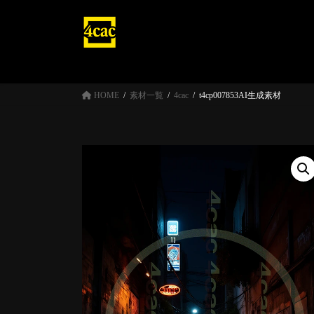
コ
ナ
ン
ビ
テ
ゲ
ン
ー
ツ
シ
へ
ョ
HOME
素材一覧
4cac
t4cp007853AI生成素材
ス
ン
キ
に
ッ
移
プ
動