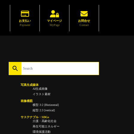
お支払い
マイページ
お問合せ
Payment
MyPage
Contact
写真生成媒体
AI生成画像
イラスト素材
画像構図
横型 3:2 [Horizontal]
縦型 2:3 [vertical]
サステナブル・SDGs
介護・高齢化社会
再生可能エネルギー
環境保護活動