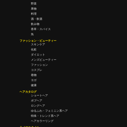
野菜
果物
料理
酒・飲酒
飲み物
香草・スパイス
魚
ファッション・ビューティー
スキンケア
化粧
ダイエット
メンズビューティー
ファッション
コスプレ
着物
ヨガ
健康
ヘアカタログ
ショートヘア
ボブヘア
ロングヘア
ゆるふわ・フェミニン系ヘア
特殊・トレンド系ヘア
ヘアカラーリング