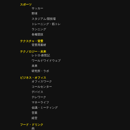
スポーツ
サッカー
野球
スタジアム/競技場
トレーニング・筋トレ
ランニング
各種競技
テクスチャ・背景
背景用素材
テクノロジー・未来
レトロ-創世記
ワールドワイドウェブ
未来
研究所・ラボ
ビジネス・オフィス
オフィスワーク
コールセンター
デバイス
テレワーク
マネーライフ
会議・ミーティング
営業
経営
フード・ドリンク
肉