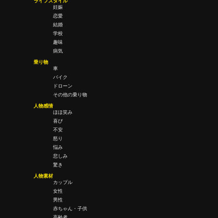
ライフスタイル
妊娠
恋愛
結婚
学校
趣味
病気
乗り物
車
バイク
ドローン
その他の乗り物
人物感情
ほほ笑み
喜び
不安
怒り
悩み
悲しみ
驚き
人物素材
カップル
女性
男性
赤ちゃん・子供
高齢者