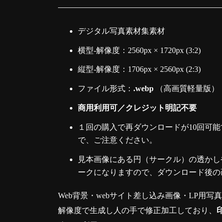
デジタル写真素材集素材
横型-解像度：2560px × 1720px (3:2)
縦型-解像度：1706px × 2560px (2:3)
ファイル形式：
.webp
（高画質軽量版）
商用利用可／クレジット明記不要
１回の購入で再ダウンロードが10回可能
で、ご注意ください。
見本画像にある円（サークル）の透かしや
ークになりますので、ダウンロード後の
Web背景・webサイト差し込み画像・LP用写
解像度で生成し人の手で修正加工しており、