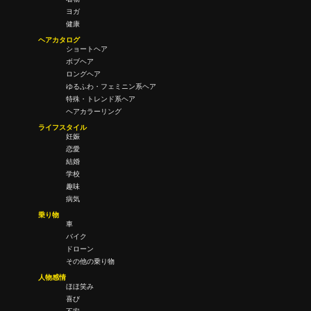
ヨガ
健康
ヘアカタログ
ショートヘア
ボブヘア
ロングヘア
ゆるふわ・フェミニン系ヘア
特殊・トレンド系ヘア
ヘアカラーリング
ライフスタイル
妊娠
恋愛
結婚
学校
趣味
病気
乗り物
車
バイク
ドローン
その他の乗り物
人物感情
ほほ笑み
喜び