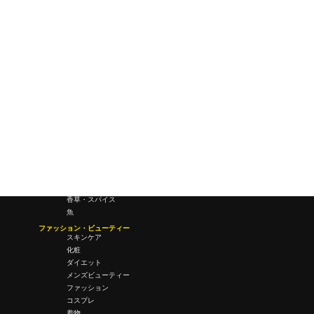
ビジネス・オフィス
オフィスワーク
コールセンター
デバイス
テレワーク
マネーライフ
会議・ミーティング
営業
経営
フード・ドリンク
肉
野菜
果物
料理
酒・飲酒
飲み物
香草・スパイス
魚
ファッション・ビューティー
スキンケア
化粧
ダイエット
メンズビューティー
ファッション
コスプレ
着物