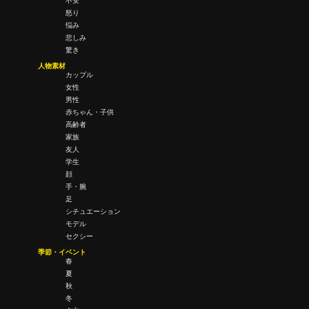
不安
怒り
悩み
悲しみ
驚き
人物素材
カップル
女性
男性
赤ちゃん・子供
高齢者
家族
友人
学生
顔
手・腕
足
シチュエーション
モデル
セクシー
季節・イベント
春
夏
秋
冬