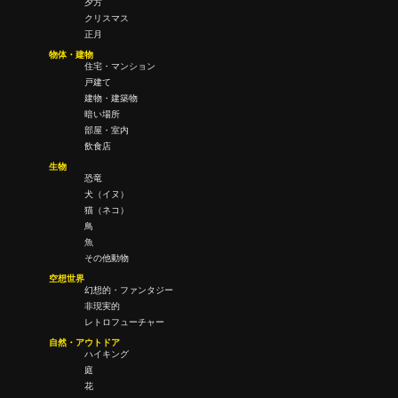
夕方
クリスマス
正月
物体・建物
住宅・マンション
戸建て
建物・建築物
暗い場所
部屋・室内
飲食店
生物
恐竜
犬（イヌ）
猫（ネコ）
鳥
魚
その他動物
空想世界
幻想的・ファンタジー
非現実的
レトロフューチャー
自然・アウトドア
ハイキング
庭
花