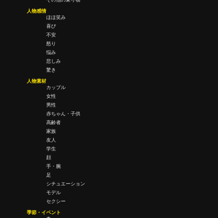
人物感情
ほほ笑み
喜び
不安
怒り
悩み
悲しみ
驚き
人物素材
カップル
女性
男性
赤ちゃん・子供
高齢者
家族
友人
学生
顔
手・腕
足
シチュエーション
モデル
セクシー
季節・イベント