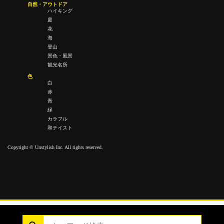
自然・アウトドア
ハイキング
庭
花
海
登山
景色・風景
観光名所
色
白
赤
青
緑
カラフル
和テイスト
Copyright © Unstylish Inc. All rights reserved.
Copyright © Unstylish Inc. All Rights Reserved.