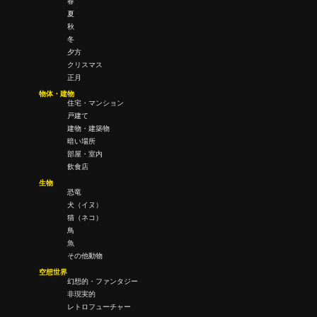
春
夏
秋
冬
夕方
クリスマス
正月
物体・建物
住宅・マンション
戸建て
建物・建築物
暗い場所
部屋・室内
飲食店
生物
恐竜
犬（イヌ）
猫（ネコ）
鳥
魚
その他動物
空想世界
幻想的・ファンタジー
非現実的
レトロフューチャー