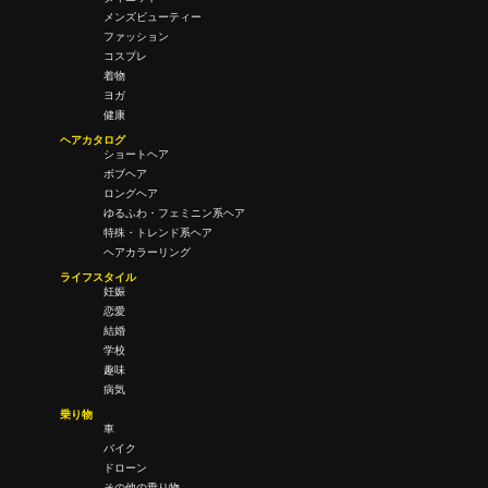
メンズビューティー
ファッション
コスプレ
着物
ヨガ
健康
ヘアカタログ
ショートヘア
ボブヘア
ロングヘア
ゆるふわ・フェミニン系ヘア
特殊・トレンド系ヘア
ヘアカラーリング
ライフスタイル
妊娠
恋愛
結婚
学校
趣味
病気
乗り物
車
バイク
ドローン
その他の乗り物