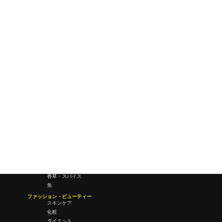
ワールドワイドウェブ
未来
研究所・ラボ
ビジネス・オフィス
オフィスワーク
コールセンター
デバイス
テレワーク
マネーライフ
会議・ミーティング
営業
経営
フード・ドリンク
肉
野菜
果物
料理
酒・飲酒
飲み物
香草・スパイス
魚
ファッション・ビューティー
スキンケア
化粧
ダイエット