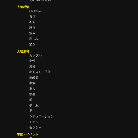
人物感情
ほほ笑み
喜び
不安
怒り
悩み
悲しみ
驚き
人物素材
カップル
女性
男性
赤ちゃん・子供
高齢者
家族
友人
学生
顔
手・腕
足
シチュエーション
モデル
セクシー
季節・イベント