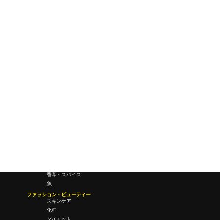
ワールドワイドウェブ
未来
研究所・ラボ
ビジネス・オフィス
オフィスワーク
コールセンター
デバイス
テレワーク
マネーライフ
会議・ミーティング
営業
経営
フード・ドリンク
肉
野菜
果物
料理
酒・飲酒
飲み物
香草・スパイス
魚
ファッション・ビューティー
スキンケア
化粧
ダイエット