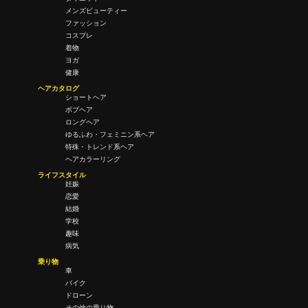
メンズビューティー
ファッション
コスプレ
着物
ヨガ
健康
ヘアカタログ
ショートヘア
ボブヘア
ロングヘア
ゆるふわ・フェミニン系ヘア
特殊・トレンド系ヘア
ヘアカラーリング
ライフスタイル
妊娠
恋愛
結婚
学校
趣味
病気
乗り物
車
バイク
ドローン
その他の乗り物