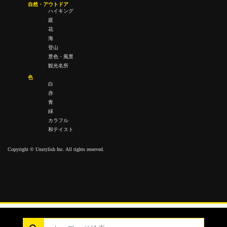
自然・アウトドア
ハイキング
庭
花
海
登山
景色・風景
観光名所
色
白
赤
青
緑
カラフル
和テイスト
Copyright © Unstylish Inc. All rights reserved.
Copyright © Unstylish Inc. All Rights Reserved.