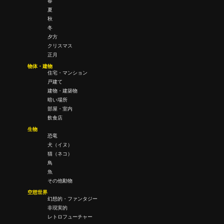
春
夏
秋
冬
夕方
クリスマス
正月
物体・建物
住宅・マンション
戸建て
建物・建築物
暗い場所
部屋・室内
飲食店
生物
恐竜
犬（イヌ）
猫（ネコ）
鳥
魚
その他動物
空想世界
幻想的・ファンタジー
非現実的
レトロフューチャー