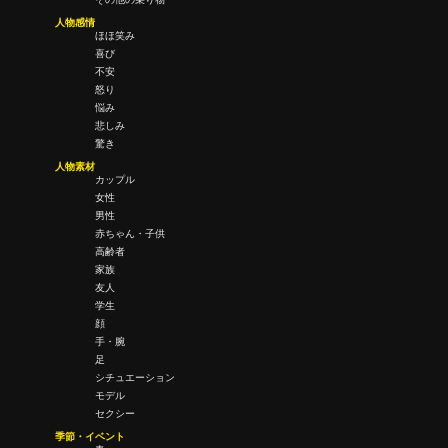
人物感情
ほほ笑み
喜び
不安
怒り
悩み
悲しみ
驚き
人物素材
カップル
女性
男性
赤ちゃん・子供
高齢者
家族
友人
学生
顔
手・腕
足
シチュエーション
モデル
セクシー
季節・イベント