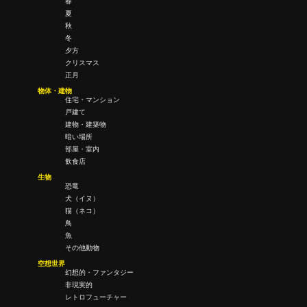
春
夏
秋
冬
夕方
クリスマス
正月
物体・建物
住宅・マンション
戸建て
建物・建築物
暗い場所
部屋・室内
飲食店
生物
恐竜
犬（イヌ）
猫（ネコ）
鳥
魚
その他動物
空想世界
幻想的・ファンタジー
非現実的
レトロフューチャー