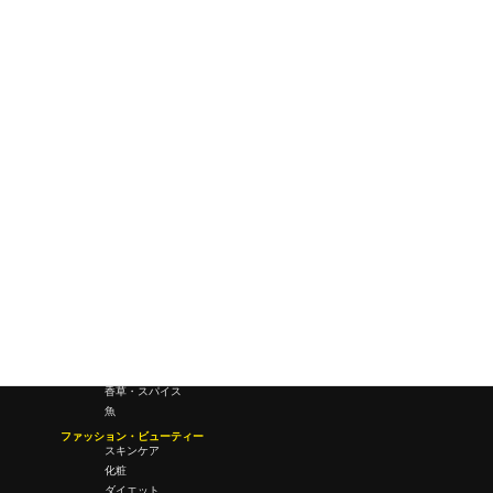
ワールドワイドウェブ
未来
研究所・ラボ
ビジネス・オフィス
オフィスワーク
コールセンター
デバイス
テレワーク
マネーライフ
会議・ミーティング
営業
経営
フード・ドリンク
肉
野菜
果物
料理
酒・飲酒
飲み物
香草・スパイス
魚
ファッション・ビューティー
スキンケア
化粧
ダイエット