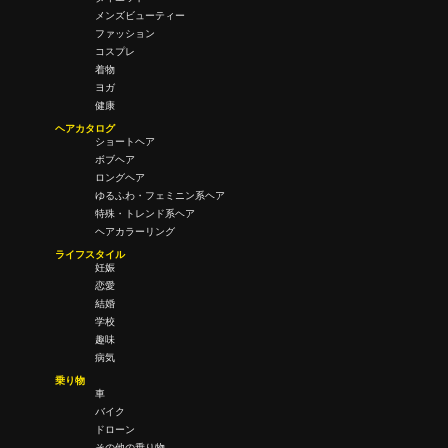
メンズビューティー
ファッション
コスプレ
着物
ヨガ
健康
ヘアカタログ
ショートヘア
ボブヘア
ロングヘア
ゆるふわ・フェミニン系ヘア
特殊・トレンド系ヘア
ヘアカラーリング
ライフスタイル
妊娠
恋愛
結婚
学校
趣味
病気
乗り物
車
バイク
ドローン
その他の乗り物