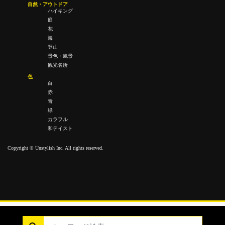
自然・アウトドア
ハイキング
庭
花
海
登山
景色・風景
観光名所
色
白
赤
青
緑
カラフル
和テイスト
Copyright © Unstylish Inc. All rights reserved.
Copyright © Unstylish Inc. All Rights Reserved.