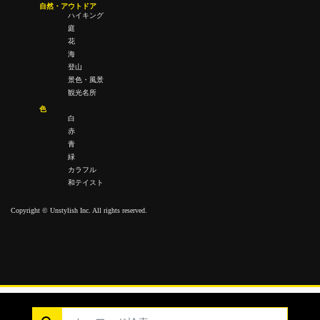
自然・アウトドア
ハイキング
庭
花
海
登山
景色・風景
観光名所
色
白
赤
青
緑
カラフル
和テイスト
Copyright © Unstylish Inc. All rights reserved.
Copyright © Unstylish Inc. All Rights Reserved.