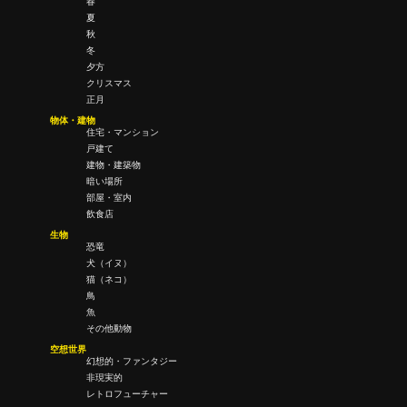
春
夏
秋
冬
夕方
クリスマス
正月
物体・建物
住宅・マンション
戸建て
建物・建築物
暗い場所
部屋・室内
飲食店
生物
恐竜
犬（イヌ）
猫（ネコ）
鳥
魚
その他動物
空想世界
幻想的・ファンタジー
非現実的
レトロフューチャー