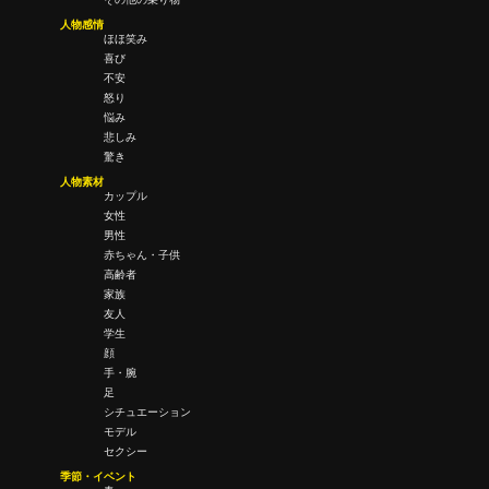
人物感情
ほほ笑み
喜び
不安
怒り
悩み
悲しみ
驚き
人物素材
カップル
女性
男性
赤ちゃん・子供
高齢者
家族
友人
学生
顔
手・腕
足
シチュエーション
モデル
セクシー
季節・イベント