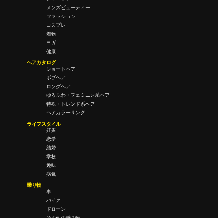
メンズビューティー
ファッション
コスプレ
着物
ヨガ
健康
ヘアカタログ
ショートヘア
ボブヘア
ロングヘア
ゆるふわ・フェミニン系ヘア
特殊・トレンド系ヘア
ヘアカラーリング
ライフスタイル
妊娠
恋愛
結婚
学校
趣味
病気
乗り物
車
バイク
ドローン
その他の乗り物