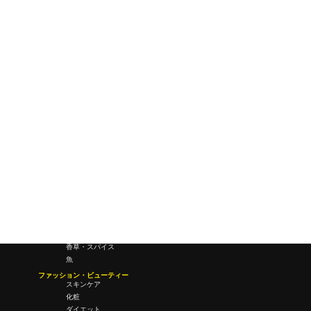
ワールドワイドウェブ
未来
研究所・ラボ
ビジネス・オフィス
オフィスワーク
コールセンター
デバイス
テレワーク
マネーライフ
会議・ミーティング
営業
経営
フード・ドリンク
肉
野菜
果物
料理
酒・飲酒
飲み物
香草・スパイス
魚
ファッション・ビューティー
スキンケア
化粧
ダイエット