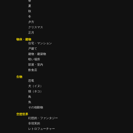
春
夏
秋
冬
夕方
クリスマス
正月
物体・建物
住宅・マンション
戸建て
建物・建築物
暗い場所
部屋・室内
飲食店
生物
恐竜
犬（イヌ）
猫（ネコ）
鳥
魚
その他動物
空想世界
幻想的・ファンタジー
非現実的
レトロフューチャー