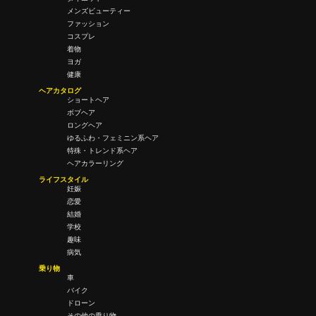
メンズビューティー
ファッション
コスプレ
着物
ヨガ
健康
ヘアカタログ
ショートヘア
ボブヘア
ロングヘア
ゆるふわ・フェミニン系ヘア
特殊・トレンド系ヘア
ヘアカラーリング
ライフスタイル
妊娠
恋愛
結婚
学校
趣味
病気
乗り物
車
バイク
ドローン
その他の乗り物