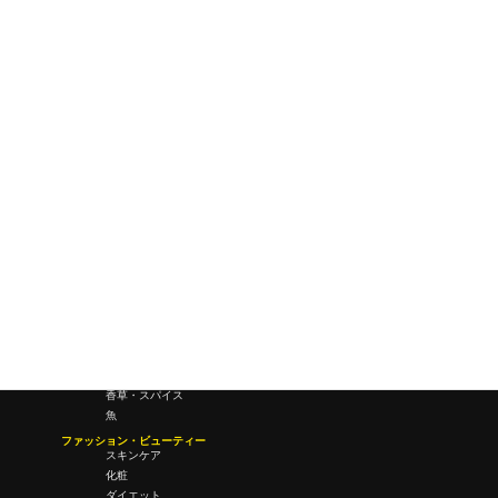
ワールドワイドウェブ
未来
研究所・ラボ
ビジネス・オフィス
オフィスワーク
コールセンター
デバイス
テレワーク
マネーライフ
会議・ミーティング
営業
経営
フード・ドリンク
肉
野菜
果物
料理
酒・飲酒
飲み物
香草・スパイス
魚
ファッション・ビューティー
スキンケア
化粧
ダイエット