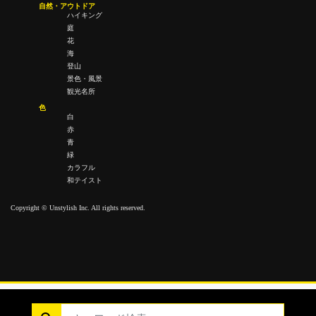
自然・アウトドア
ハイキング
庭
花
海
登山
景色・風景
観光名所
色
白
赤
青
緑
カラフル
和テイスト
Copyright © Unstylish Inc. All rights reserved.
Copyright © Unstylish Inc. All Rights Reserved.