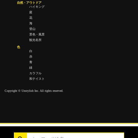
自然・アウトドア
ハイキング
庭
花
海
登山
景色・風景
観光名所
色
白
赤
青
緑
カラフル
和テイスト
Copyright © Unstylish Inc. All rights reserved.
Copyright © Unstylish Inc. All Rights Reserved.