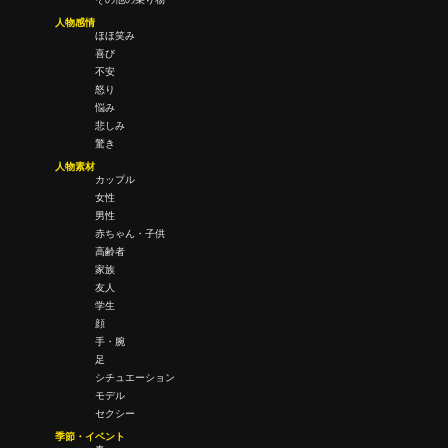
人物感情
ほほ笑み
喜び
不安
怒り
悩み
悲しみ
驚き
人物素材
カップル
女性
男性
赤ちゃん・子供
高齢者
家族
友人
学生
顔
手・腕
足
シチュエーション
モデル
セクシー
季節・イベント