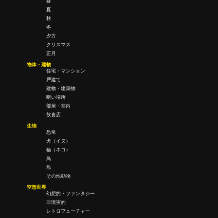
春
夏
秋
冬
夕方
クリスマス
正月
物体・建物
住宅・マンション
戸建て
建物・建築物
暗い場所
部屋・室内
飲食店
生物
恐竜
犬（イヌ）
猫（ネコ）
鳥
魚
その他動物
空想世界
幻想的・ファンタジー
非現実的
レトロフューチャー