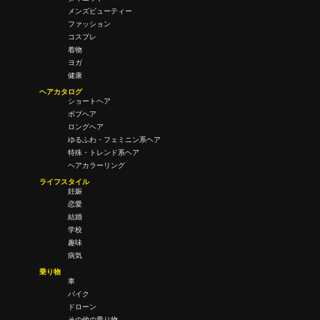
メンズビューティー
ファッション
コスプレ
着物
ヨガ
健康
ヘアカタログ
ショートヘア
ボブヘア
ロングヘア
ゆるふわ・フェミニン系ヘア
特殊・トレンド系ヘア
ヘアカラーリング
ライフスタイル
妊娠
恋愛
結婚
学校
趣味
病気
乗り物
車
バイク
ドローン
その他の乗り物