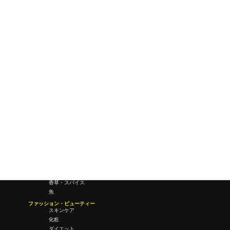
ワールドワイドウェブ
未来
研究所・ラボ
ビジネス・オフィス
オフィスワーク
コールセンター
デバイス
テレワーク
マネーライフ
会議・ミーティング
営業
経営
フード・ドリンク
肉
野菜
果物
料理
酒・飲酒
飲み物
香草・スパイス
魚
ファッション・ビューティー
スキンケア
化粧
ダイエット